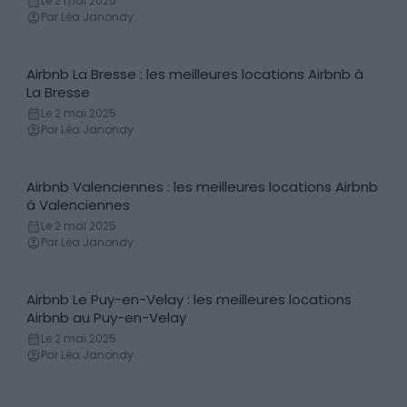
Le 2 mai 2025
Par Léa Janondy
Airbnb La Bresse : les meilleures locations Airbnb à
Locations de vacances
La Bresse
Le 2 mai 2025
Par Léa Janondy
Airbnb Valenciennes : les meilleures locations Airbnb
Locations de vacances
à Valenciennes
Le 2 mai 2025
Par Léa Janondy
Airbnb Le Puy-en-Velay : les meilleures locations
Locations de vacances
Airbnb au Puy-en-Velay
Le 2 mai 2025
Par Léa Janondy