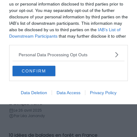
Villes & Villages
Le 21 novembre 2025
us or personal information disclosed to third parties prior to
Par Léa Janondy
your opt-out. You may separately opt-out of the further
disclosure of your personal information by third parties on the
IAB’s list of downstream participants. This information may
Airbnb Imperia : les meilleures locations à Imperia
also be disclosed by us to third parties on the
IAB’s List of
Locations de vacances
Le 2 mai 2025
Downstream Participants
that may further disclose it to other
Par Léa Janondy
third parties.
Personal Data Processing Opt Outs
Airbnb Auxerre : les meilleures locations Airbnb à
Locations de vacances
Auxerre
CONFIRM
Le 2 mai 2025
Par Léa Janondy
Data Deletion
Data Access
Privacy Policy
Airbnb Cinque Terre : les meilleures locations Airbnb
Locations de vacances
à Cinque Terre
Le 26 avril 2025
Par Léa Janondy
10 idées de balades en forêt en France