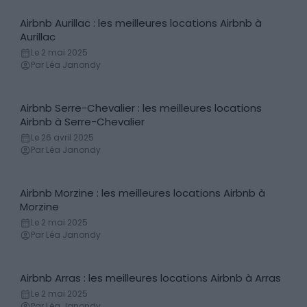
Airbnb Aurillac : les meilleures locations Airbnb à
Locations de vacances
Aurillac
Le 2 mai 2025
Par Léa Janondy
Airbnb Serre-Chevalier : les meilleures locations
Locations de vacances
Airbnb à Serre-Chevalier
Le 26 avril 2025
Par Léa Janondy
Airbnb Morzine : les meilleures locations Airbnb à
Locations de vacances
Morzine
Le 2 mai 2025
Par Léa Janondy
Airbnb Arras : les meilleures locations Airbnb à Arras
Locations de vacances
Le 2 mai 2025
Par Léa Janondy