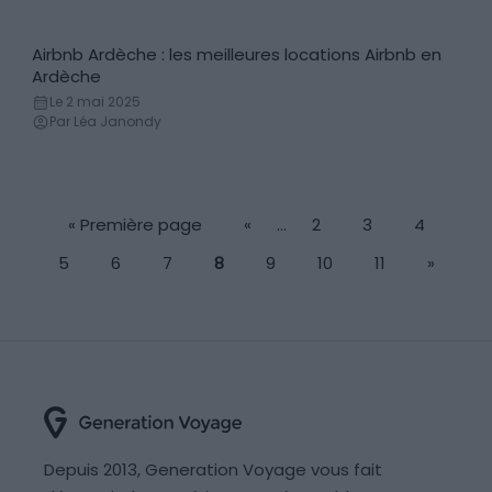
Airbnb Ardèche : les meilleures locations Airbnb en
Locations de vacances
Ardèche
Le 2 mai 2025
Par Léa Janondy
« Première page
«
…
2
3
4
5
6
7
8
9
10
11
»
Depuis 2013, Generation Voyage vous fait