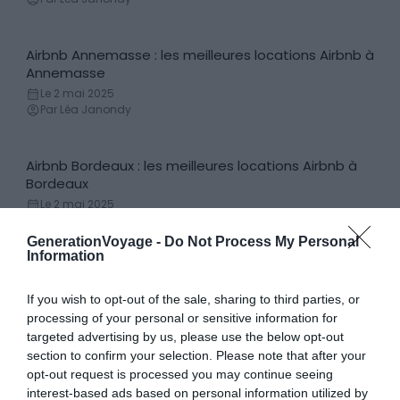
Airbnb Annemasse : les meilleures locations Airbnb à
Locations de vacances
Annemasse
Le 2 mai 2025
Par Léa Janondy
Airbnb Bordeaux : les meilleures locations Airbnb à
Locations de vacances
Bordeaux
Le 2 mai 2025
Par Léa Janondy
GenerationVoyage -
Do Not Process My Personal
Information
Airbnb Saint-Gilles-Croix-de-Vie : les meilleures
Locations de vacances
locations Airbnb à Saint-Gilles-Croix-de-Vie
If you wish to opt-out of the sale, sharing to third parties, or
Le 2 mai 2025
processing of your personal or sensitive information for
Par Léa Janondy
targeted advertising by us, please use the below opt-out
section to confirm your selection. Please note that after your
opt-out request is processed you may continue seeing
Les 12 plus beaux villages de La Réunion
interest-based ads based on personal information utilized by