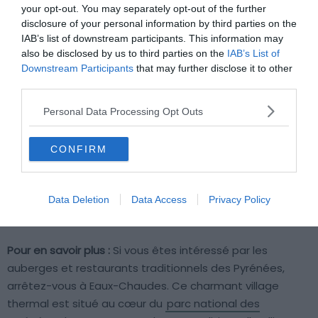
your opt-out. You may separately opt-out of the further
📍
Lieu :
Voir sur la carte
disclosure of your personal information by third parties on the
IAB’s list of downstream participants. This information may
💶
Gamme :
Confortable
also be disclosed by us to third parties on the
IAB’s List of
💙
On aime :
Incarnation des Pyrénées
Downstream Participants
that may further disclose it to other
traditionnelles
third parties.
Personal Data Processing Opt Outs
Pourquoi nous l’avons sélectionné :
L’Auberge La Caverne
est perchée
à 674m d’altitude
au cœur des Pyrénées, en
CONFIRM
plein dans la pittoresque vallée d’Ossau. Avec ses
chambres coquettes et confortables, sa terrasse
panoramique et sa cuisine traditionnelle à base de
Data Deletion
Data Access
Privacy Policy
produits locaux, elle incarne le charme pyrénéen.
Pour en savoir plus :
Si vous êtes intéressé par les
auberges et restaurants traditionnels des Pyrénées,
arrêtez-vous à Eaux-Chaudes. Ce charmant village
thermal est situé au cœur du
parc national des