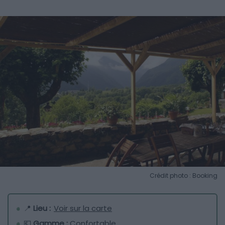
Crédit photo : Booking
📍
Lieu :
Voir sur la carte
💶
Gamme :
Confortable