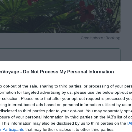
Crédit photo : Booking
onVoyage -
Do Not Process My Personal Information
t dépaysant
to opt-out of the sale, sharing to third parties, or processing of your per
che village de
Saint Louis
: l’hôtel est situé dans un
formation for targeted advertising by us, please use the below opt-out s
rrez découvrir l’histoire de la Guadeloupe en visitant
r selection. Please note that after your opt-out request is processed y
eing interest-based ads based on personal information utilized by us or
plorer les commerces et restaurants de la ville de
Mays
disclosed to third parties prior to your opt-out. You may separately opt-
m, vous charmera avec ses maisons colorées et ses
losure of your personal information by third parties on the IAB’s list of
les que le canoë-kayak et la plongée sous-marine sont
. This information may also be disclosed by us to third parties on the
IA
Participants
that may further disclose it to other third parties.