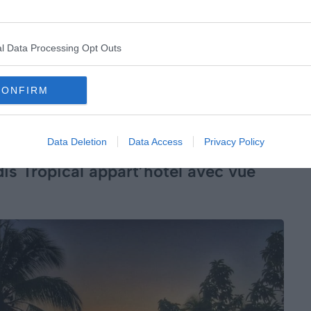
 bâtiment principal vous plongeront dans l’ambiance de
 des espaces conviviaux idéals pour se détendre. Les
l Data Processing Opt Outs
erie et la laverie payante faciliteront votre séjour.
CONFIRM
Data Deletion
Data Access
Privacy Policy
is Tropical appart’hôtel avec vue