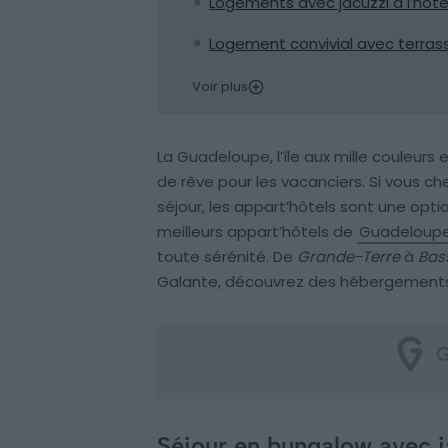
Logements avec jacuzzi à l’hôt
Logement convivial avec terrass
Voir plus
La Guadeloupe, l’île aux mille couleur
de rêve pour les vacanciers. Si vous c
séjour, les appart’hôtels sont une opti
meilleurs appart’hôtels de
Guadeloup
toute sérénité. De
Grande-Terre
à
Bas
Galante, découvrez des hébergements d
Séjour en bungalow avec j