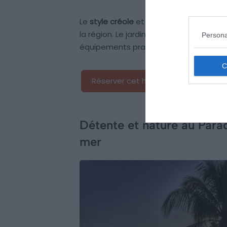
Le
style créole
et la toiture en tôle du
la région. Le jardin et la terrasse sont
Persona
équipements pratiques tels que la bagag
Réserver cet hôtel
Détente et nature au Parad
mer