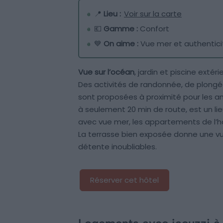
📍
Lieu :
Voir sur la carte
💶
Gamme :
Confort
💙
On aime :
Vue mer et authentici
Vue sur l’océan
, jardin et piscine extér
Des activités de randonnée, de plongé
sont proposées à proximité pour les a
à seulement 20 min de route, est un li
avec vue mer, les appartements de l’
La terrasse bien exposée donne une 
détente inoubliables.
Réserver cet hôtel