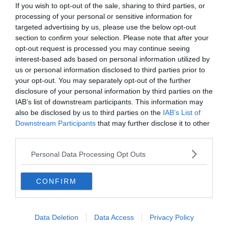
En voiture
If you wish to opt-out of the sale, sharing to third parties, or
processing of your personal or sensitive information for
Même si l’on sait que conduire en région parisienne peut
targeted advertising by us, please use the below opt-out
très vite se transformer en parcours du combattant, la
section to confirm your selection. Please note that after your
opt-out request is processed you may continue seeing
voiture est beaucoup utilisée pour aller à Roissy-
interest-based ads based on personal information utilized by
Charles-de-Gaulle. Pas de risque de perdre les enfants
us or personal information disclosed to third parties prior to
dans les transports, de rater son train et facile d’accès
your opt-out. You may separately opt-out of the further
quand le trafic est fluide, vous pouvez y accéder via
disclosure of your personal information by third parties on the
l’autoroute A1, l’autoroute A3, l’autoroute A104.
IAB’s list of downstream participants. This information may
also be disclosed by us to third parties on the
IAB’s List of
Downstream Participants
that may further disclose it to other
Une fois sur la place, la question du stationnement se
third parties.
pose à tous les coups… Surtout quand il n’y a plus de
Personal Data Processing Opt Outs
places sur le parking officiel ! Pas de panique, il existe un
paquet de places de parking pas chers à proximité de
Roissy où vous pourrez laisser votre véhicule le temps de
CONFIRM
votre séjour. Places entièrement sécurisées et parfois
couvertes, petit prix n’est pas toujours synonyme de
Data Deletion
Data Access
Privacy Policy
mauvaise qualité ! Si vous êtes à la recherche d’un