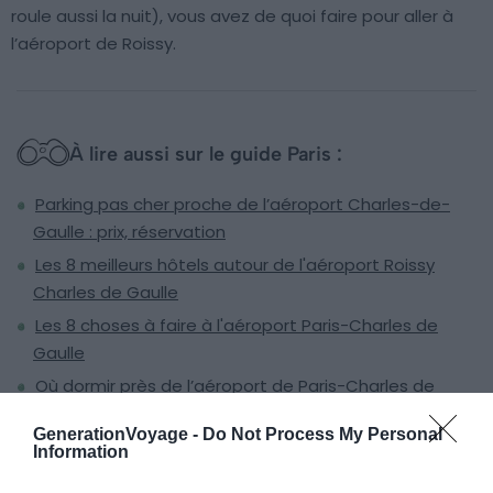
roule aussi la nuit), vous avez de quoi faire pour aller à
l’aéroport de Roissy.
À lire aussi sur le guide Paris :
Parking pas cher proche de l’aéroport Charles-de-
Gaulle : prix, réservation
Les 8 meilleurs hôtels autour de l'aéroport Roissy
Charles de Gaulle
Les 8 choses à faire à l'aéroport Paris-Charles de
Gaulle
Où dormir près de l’aéroport de Paris-Charles de
Gaulle ?
GenerationVoyage -
Do Not Process My Personal
Information