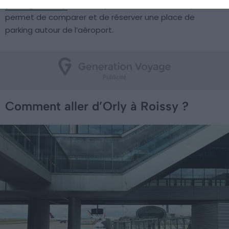
parking à Roissy
, sachez que Parkos est un site qui vous
permet de comparer et de réserver une place de
parking autour de l’aéroport.
Comment aller d’Orly à Roissy ?