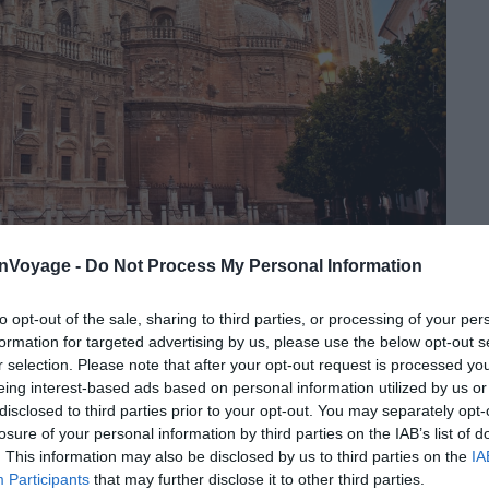
Crédit photo : Shutterstock – Migel
onVoyage -
Do Not Process My Personal Information
ar-Cathédrale-Giralda de Séville vendu conjointement
to opt-out of the sale, sharing to third parties, or processing of your per
ue
GetYourGuide
,
Civitatis
ou
Tiqets
appellent « billet
formation for targeted advertising by us, please use the below opt-out s
e qui inclut les entrées aux deux sites. L’
Alcazar
et la
r selection. Please note that after your opt-out request is processed y
ément, chacun sur son propre site officiel.
La Giralda,
eing interest-based ads based on personal information utilized by us or
 est systématiquement incluse dans le billet cathédrale.
disclosed to third parties prior to your opt-out. You may separately opt-
losure of your personal information by third parties on the IAB’s list of
. This information may also be disclosed by us to third parties on the
IA
5-16 € pour l’Alcazar et 12-13 € pour la cathédrale avec
Participants
that may further disclose it to other third parties.