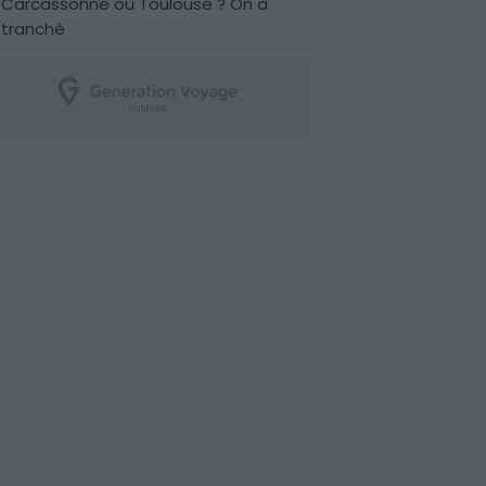
Carcassonne ou Toulouse ? On a
tranché