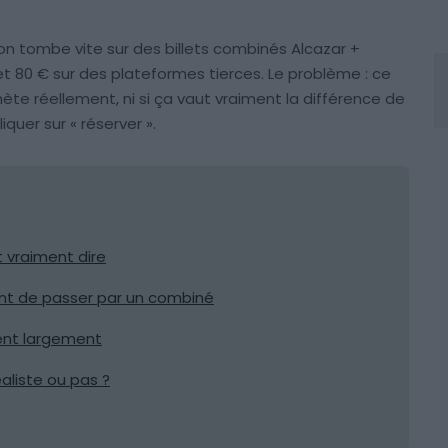
 on tombe vite sur des billets combinés Alcazar +
t 80 € sur des plateformes tierces. Le problème : ce
hète réellement, ni si ça vaut vraiment la différence de
liquer sur « réserver ».
t vraiment dire
t de passer par un combiné
sent largement
éaliste ou pas ?