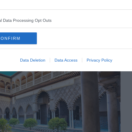
l de 27 à 30 € en achetant vous-même. Un combiné
t 80 € selon qu’il s’agit d’une visite en groupe ou en
mise : c’est le guide.
l Data Processing Opt Outs
ement de passer par un combiné
CONFIRM
Data Deletion
Data Access
Privacy Policy