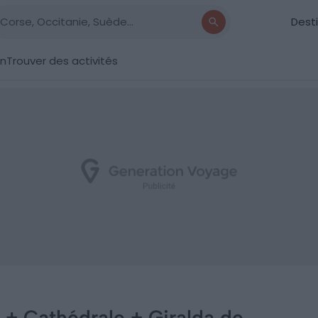
Dest
on
Trouver des activités
 + Cathédrale + Giralda de