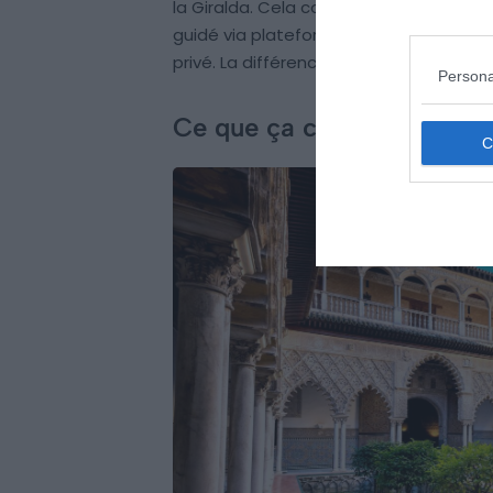
la Giralda. Cela correspond à un tota
guidé via plateforme revient entre 45 e
privé. La différence, ce n’est pas une re
Persona
Ce que ça change concrèt