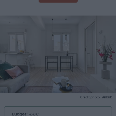
Crédit photo :
Airbnb
Budget :
€€€