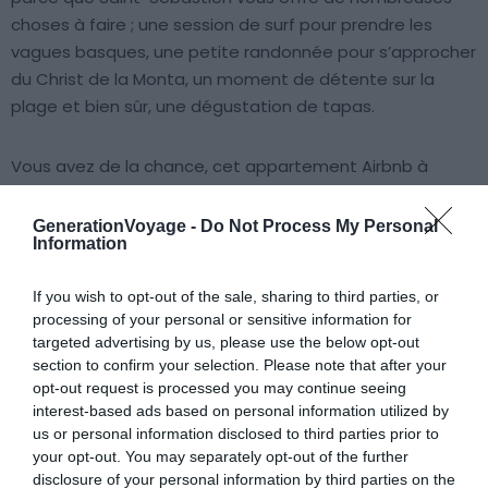
choses à faire ; une session de surf pour prendre les
vagues basques, une petite randonnée pour s’approcher
du Christ de la Monta, un moment de détente sur la
plage et bien sûr, une dégustation de tapas.
Vous avez de la chance, cet appartement Airbnb à
Saint-Sébastien est idéalement situé pour vous
permettre de faire toutes ces activités à pied.
GenerationVoyage -
Do Not Process My Personal
Information
6. Atmosphère chaleureuse dans la
If you wish to opt-out of the sale, sharing to third parties, or
vieille ville
processing of your personal or sensitive information for
targeted advertising by us, please use the below opt-out
section to confirm your selection. Please note that after your
Voir ce logement
opt-out request is processed you may continue seeing
interest-based ads based on personal information utilized by
us or personal information disclosed to third parties prior to
your opt-out. You may separately opt-out of the further
disclosure of your personal information by third parties on the