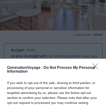
Crédit photo :
Airbnb
Budget
: €€€
Le plus du logement
: la terrasse privée avec vue
sur les toits de la ville
GenerationVoyage -
Do Not Process My Personal
Information
Clairement, cet appartement à Québec est un coup de
If you wish to opt-out of the sale, sharing to third parties, or
cœur ! D’une part, il est parfaitement situé dans le
processing of your personal or sensitive information for
centre-ville. D’autre part, son plus indéniable atout est
targeted advertising by us, please use the below opt-out
de posséder une terrasse privée. Peu utile l’hiver, elle
section to confirm your selection. Please note that after your
sera en revanche à son avantage l’été.
opt-out request is processed you may continue seeing