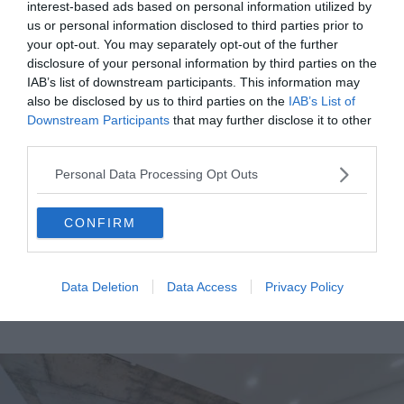
interest-based ads based on personal information utilized by
us or personal information disclosed to third parties prior to
La décoration intérieure est tout aussi originale, tournée
your opt-out. You may separately opt-out of the further
vers le voyage. Tout est fait pour mettre les voyageurs à
disclosure of your personal information by third parties on the
l’aise et l’équipement est de qualité. Le logement
IAB’s list of downstream participants. This information may
dispose de quatre couchages.
also be disclosed by us to third parties on the
IAB’s List of
Downstream Participants
that may further disclose it to other
third parties.
6. Appartement à la décoration
Personal Data Processing Opt Outs
travaillée proche de la rivière, parking
CONFIRM
inclus
Voir ce logement
Data Deletion
Data Access
Privacy Policy