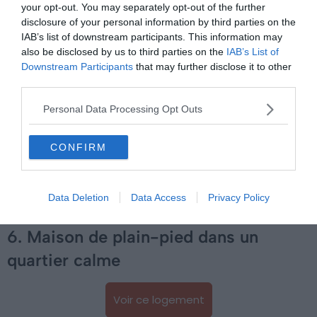
Le plus du logement :
son emplacement tout
your opt-out. You may separately opt-out of the further
proche du célèbre paquebot Lydia
disclosure of your personal information by third parties on the
IAB’s list of downstream participants. This information may
also be disclosed by us to third parties on the
IAB’s List of
Dans cet appartement Airbnb au Barcarès décoré dans
Downstream Participants
that may further disclose it to other
third parties.
un style moderne, vous aurez un accès direct pour la
Grande Plage ! Un détour de seulement quelques
Personal Data Processing Opt Outs
minutes à pied sera nécessaire pour passer voir le
paquebot Lydia, incontournable du Barcarès.
CONFIRM
Une piscine est mise à votre disposition dans l’espace
commun de la résidence.
Data Deletion
Data Access
Privacy Policy
6. Maison de plain-pied dans un
quartier calme
Voir ce logement