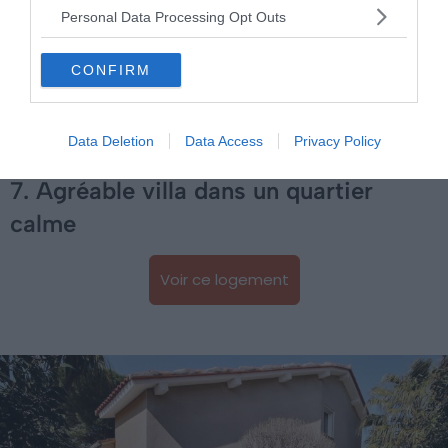
magnifique sur la mer depuis toutes les pièces. Rendez-
Personal Data Processing Opt Outs
vous dès l’aube sur la terrasse pour prendre le petit-
déjeuner en contemplant le lever du soleil.
CONFIRM
Petit plus : vous serez tout proche d’un terrain de golf et
d’un club de kitesurf !
Data Deletion
Data Access
Privacy Policy
7. Agréable villa dans un quartier
calme
Voir ce logement