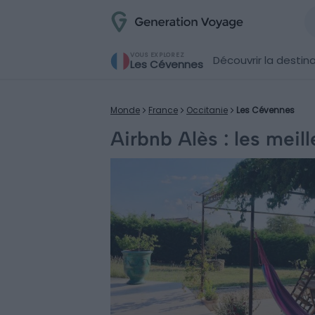
VOUS EXPLOREZ
Découvrir la destin
Les Cévennes
Monde
France
Occitanie
Les Cévennes
Airbnb Alès : les meil