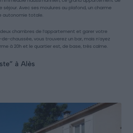
d’un immeuble haussmannien, ce grand appartement de
re séjour. Avec ses moulures au plafond, un charme
e autonomie totale.
s deux chambres de l’appartement et garer votre
ez-de-chaussée, vous trouverez un bar, mais n’ayez
erme à 20h et le quartier est, de base, très calme.
iste” à Alès