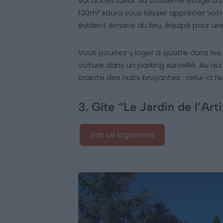
vacances idéal. Au troisième étage 
130m² saura vous laisser apprécier vot
évident émane du lieu, équipé pour un
Vous pourrez y loger à quatre dans le
voiture dans un parking surveillé. Au r
crainte des nuits bruyantes : celui-ci f
3. Gîte “Le Jardin de l’Art
Voir ce logement