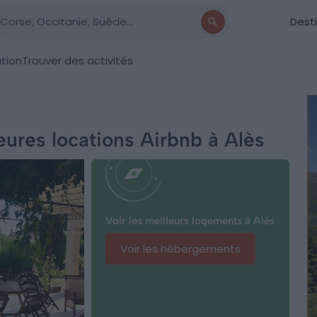
Dest
ation
Trouver des activités
leures locations Airbnb à Alès
Voir les meilleurs logements à Alès
Voir les hébergements