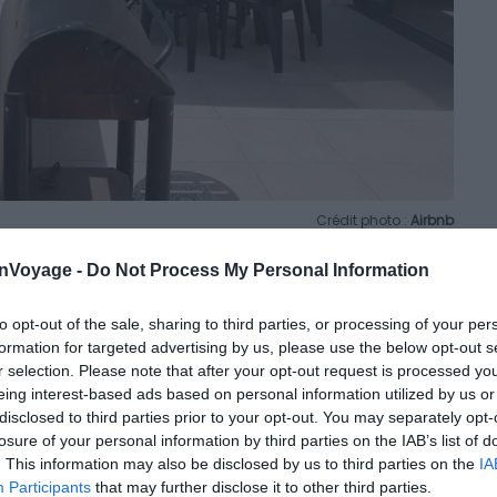
Crédit photo :
Airbnb
onVoyage -
Do Not Process My Personal Information
to opt-out of the sale, sharing to third parties, or processing of your per
formation for targeted advertising by us, please use the below opt-out s
r selection. Please note that after your opt-out request is processed y
re-ville d’Alès, retrouvez cette charmante maison
eing interest-based ads based on personal information utilized by us or
disclosed to third parties prior to your opt-out. You may separately opt-
e dans une impasse, elle est abritée du bruit de la ville.
losure of your personal information by third parties on the IAB’s list of
illité qui règnent, à l’ombre des arbres, les pieds dans
. This information may also be disclosed by us to third parties on the
IA
! Idéal pour 4 personnes, le logement est bien équipé,
Participants
that may further disclose it to other third parties.