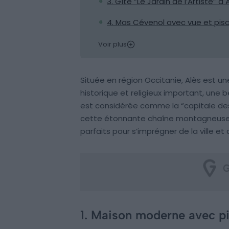
3. Gîte “Le Jardin de l’Artiste” à 
4. Mas Cévenol avec vue et pisc
Voir plus
Située en région Occitanie, Alès est un
historique et religieux important, une be
est considérée comme la “capitale des
cette étonnante chaîne montagneuse. N
parfaits pour s’imprégner de la ville 
1. Maison moderne avec p