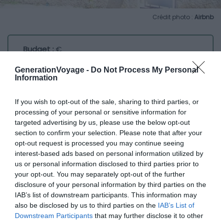
Crédit photo :
Airbnb
Budget :
€
Le plus du logement :
la pisicne
GenerationVoyage -
Do Not Process My Personal
Information
Direction Bégoux, à 5 minutes du centre-ville, pour
If you wish to opt-out of the sale, sharing to third parties, or
découvrir ce splendide Airbnb à Cahors. Idéal pour un
processing of your personal or sensitive information for
couple, cette maison spacieuse est un cocon parfait
targeted advertising by us, please use the below opt-out
pour un séjour dans le Lot. D’autant plus qu’à l’extérieur,
section to confirm your selection. Please note that after your
une piscine vous offrira la possibilité de vous rafraîchir
opt-out request is processed you may continue seeing
interest-based ads based on personal information utilized by
après une journée de visite.
us or personal information disclosed to third parties prior to
your opt-out. You may separately opt-out of the further
Prenez également l’apéritif en terrasse, pour profiter du
disclosure of your personal information by third parties on the
coucher du soleil.
IAB’s list of downstream participants. This information may
also be disclosed by us to third parties on the
IAB’s List of
Downstream Participants
that may further disclose it to other