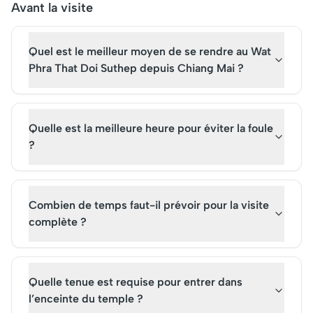
enrichissant ainsi
emblématique deme
Avant la visite
l’expérience. Sa popularité
l'une des attractions
actuelle témoigne de son
touristiques les plus
Quel est le meilleur moyen de se rendre au Wat
attrait culturel et spirituel
populaires de la régio
indéniable.
Phra That Doi Suthep depuis Chiang Mai ?
Quelle est la meilleure heure pour éviter la foule
?
Combien de temps faut-il prévoir pour la visite
complète ?
Quelle tenue est requise pour entrer dans
l’enceinte du temple ?