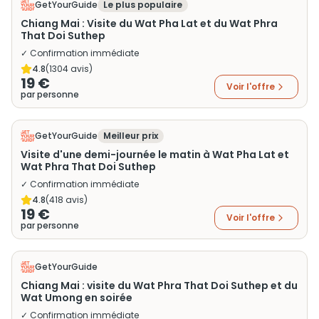
GetYourGuide
Le plus populaire
Chiang Mai : Visite du Wat Pha Lat et du Wat Phra
That Doi Suthep
✓ Confirmation immédiate
4.8
(
1304
avis)
19 €
Voir l'offre
par personne
GetYourGuide
Meilleur prix
Visite d'une demi-journée le matin à Wat Pha Lat et
Wat Phra That Doi Suthep
✓ Confirmation immédiate
4.8
(
418
avis)
19 €
Voir l'offre
par personne
GetYourGuide
Chiang Mai : visite du Wat Phra That Doi Suthep et du
Wat Umong en soirée
✓ Confirmation immédiate