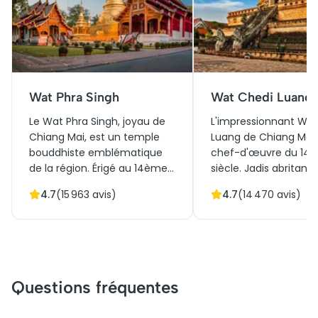
Wat Phra Singh
Wat Chedi Luang
Le Wat Phra Singh, joyau de
L'impressionnant Wat
Chiang Mai, est un temple
Luang de Chiang Mai 
bouddhiste emblématique
chef-d'œuvre du 14
de la région. Érigé au 14ème
siècle. Jadis abritant 
siècle, il est célèbre pour son
Bouddha d'Émeraude
4.7
(
15 963
avis)
4.7
(
14 470
avis)
architecture Lanna et abrite
temple fascinant est
d'anciennes fresques.
symbole culturel
Destination prisée par les
incontournable. Son
visiteurs, il offre une plongée
architecture spectacu
dans l'histoire et la spiritualité
avec une pagode ma
thaïlandaises. Les billets pour
partiellement restaur
Questions fréquentes
la visite incluent souvent des
attire aujourd'hui de
guides explicatifs,
nombreux visiteurs. C