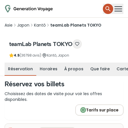
Asie
Japon
Kantō
teamLab Planets TOKYO
teamLab Planets TOKYO
4.5
(36798 avis)
|
Kantō, Japon
Réservation
Horaires
À propos
Que faire
Cart
Réservez vos billets
Choisissez des dates de visite pour voir les offres
disponibles.
Tarifs sur place