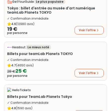
GetYourGuide
Le plus populaire
Tokyo : billet d'entrée au musée d'art numérique
teamLab Planets TOKYO
✓ Confirmation immédiate
4.6
(
12980
avis)
19 €
Voir l'offre
par personne
Headout
Le mieux noté
Billets pour teamLab Planets TOKYO
✓ Confirmation immédiate
4.7
(
4650
avis)
25 €
28 €
Voir l'offre
par personne
HelloTickets
Billets pour TeamLab Planets Tokyo
✓ Confirmation immédiate
4.8
(
1590
avis)