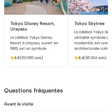
Tokyo Disney Resort,
Tokyo Skytree
Urayasu
La célèbre Tokyo Skyt
Le célèbre Tokyo Disney
véritable symbole de
Resort à Urayasu, ouvert en
modernité, est une p
1983, est un symbole
architecturale culmi
d'harmonie entre tradition
634 mètres. Initiale
4.6
(
103 390
avis)
4.4
(
95 304
avis)
japonaise et magie Disney.
conçue comme tour
Connu pour ses
radiodiffusion, elle jo
architectures inspirées à la
aujourd'hui un rôle ce
fois par les contes de fées et
dans le paysage urba
la culture japonaise, il devint
Tokyo. Sa plateforme
rapidement un lieu
d'observation offre 
Questions fréquentes
incontournable. Initialement
panoramique excepti
conçu pour offrir une
attirant des millions 
expérience immersive, il a
visiteurs chaque ann
Avant la visite
évolué en une attraction
profiter d'une visite