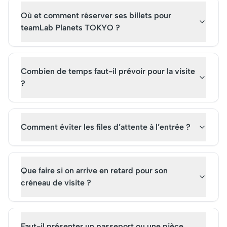
touristique de premier plan.
mémorable, il est con
Où et comment réserver ses billets pour
Acheter ses billets à l'avance
d'acheter ses billets 
est essentiel pour profiter
l'avance, tant la popu
teamLab Planets TOKYO ?
pleinement de sa visite.
de cette attraction 
de croître.
Combien de temps faut-il prévoir pour la visite
?
Comment éviter les files d’attente à l’entrée ?
Que faire si on arrive en retard pour son
créneau de visite ?
Faut-il présenter un passeport ou une pièce