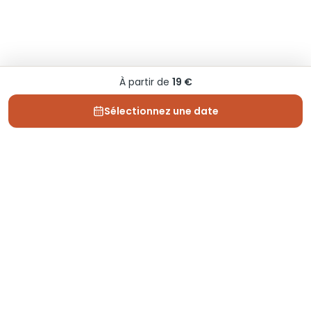
À partir de
19 €
Sélectionnez une date
Depuis 2013, Generation Voyage vous fait découvrir
des expériences mémorables et vous guide pour les