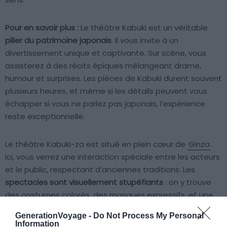
Pour en savoir plus :
Le théâtre Kabuki est un véritable
pilier du patrimoine japonais
. Il vous invite à un
divertissement unique et captivante. Sur scène, vous
assisterez à des récits épiques mélangeant drame,
humour et surprises. Les pièces de Kabuki durent souvent
plusieurs heures, et même si les détails peuvent vous
échapper si vous ne parlez pas japonais, l’expérience
reste exceptionnelle.
Le théâtre Kabuki-za est situé en plein cœur de
Ginza
.
Ici, vous verrez une interaction spéciale entre les acteurs
et le public, respectant d’anciennes traditions. Les
spectacles sont visuellement stupéfiants
: on y trouve
des costumes colorés, des masques expressifs, et une
performance combinant danse, chant et musique.
GenerationVoyage -
Do Not Process My Personal
Information