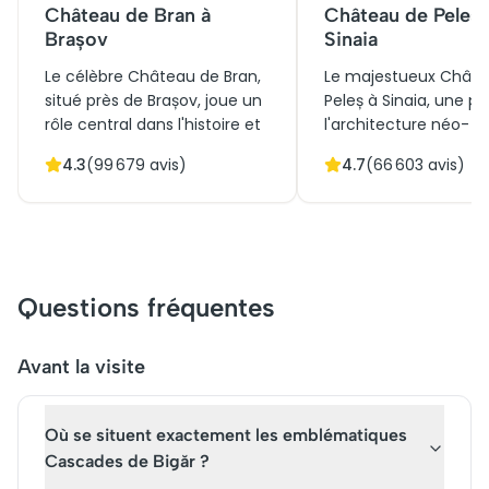
Château de Bran à
Château de Peleș 
Brașov
Sinaia
Le célèbre Château de Bran,
Le majestueux Châte
situé près de Brașov, joue un
Peleș à Sinaia, une pe
rôle central dans l'histoire et
l'architecture néo-
la culture roumaines.
Renaissance, fut cons
4.3
(
99 679
avis)
4.7
(
66 603
avis)
Construit au XIVe siècle, ce
la fin du XIXe siècl
chef-d'œuvre architectural
résidence d'été pour 
défensif fascine par ses
famille royale roumai
tours gothiques et sa
riche histoire et son 
position surplombant des
pittoresque dans les
paysages spectaculaires.
Carpates attirent ch
Questions fréquentes
Historiquement, il servait de
année des milliers de
poste de frontière
visiteurs. Les billets p
stratégique. Aujourd'hui, il
visite, qui dévoile des
Avant la visite
attire des milliers de visiteurs
intérieurs somptueux
chaque année, captivés par
patrimoine culturel
Où se situent exactement les emblématiques
ses légendes liées à Dracula.
inestimable, en font 
Vous aussi, réservez vos
escapade incontourn
Cascades de Bigăr ?
billets pour une visite
pour les passionnés d'