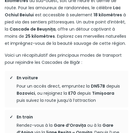
kilomètres
au sud-ouest, soit une heure et demie de
route. Pour les amoureux de randonnées, le célèbre
Lac
Ochiul Beiului
est accessible à seulement
18 kilomètres
à
pied via des sentiers pittoresques. Un autre point d’intérêt,
la
Cascade de Beușnița
, offre un détour captivant à
moins de
25 kilomètres
. Explorez ces merveilles naturelles
et imprégnez-vous de la beauté sauvage de cette région.
Voici un récapitulatif des principaux modes de transport
pour rejoindre les Cascades de Bigăr :
En voiture
Pour un accès direct, empruntez la
DN57B
depuis
Bozovici
, ou rejoignez la
E70
depuis
Timișoara
puis suivez la route jusqu’à l’attraction
En train
Rendez-vous à la
Gare d’Oravița
ou à la
Gare
d’Anina
via la
ligne Reșița – Oravița
. Depuis l’une