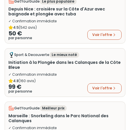
GetYourGuide
Le plus populaire
Depuis Nice : croisière sur la Côte d'Azur avec
baignade et plongée avec tuba
✓ Confirmation immédiate
4.5
(
542
avis)
50 €
Voir l'offre
par personne
Sport & Decouverte
Le mieux noté
Initiation à la Plongée dans les Calanques de la Côte
Bleue
✓ Confirmation immédiate
4.8
(
160
avis)
99 €
Voir l'offre
par personne
GetYourGuide
Meilleur prix
Marseille : Snorkeling dans le Parc National des
Calanques
✓ Confirmation immédiate