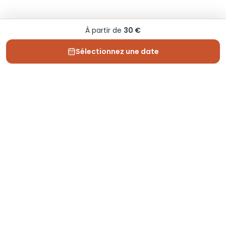
À partir de
30 €
Sélectionnez une date
Depuis 2013, Generation Voyage vous fait découvrir
des expériences mémorables et vous guide pour les
vivre pleinement.