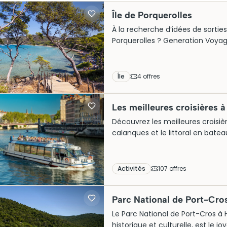
Île de Porquerolles
À la recherche d’idées de sorties
Porquerolles ? Generation Voyage
incontournables, que vous voyag
sauvages, balades autour du vi
voyage sur cette île préservée d
Île
4
offre
s
Les meilleures croisières 
Découvrez les meilleures croisière
calanques et le littoral en batea
depuis Hyères et réservez une cr
envies.
Activités
107
offre
s
Parc National de Port-Cro
Le Parc National de Port-Cros à
historique et culturelle, est le j