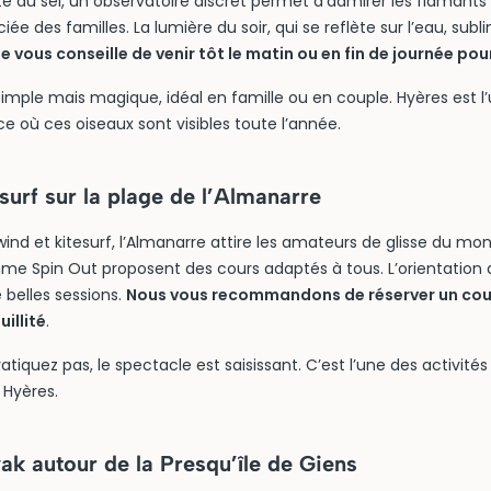
ute du sel, un observatoire discret permet d’admirer les flamants 
iée des familles. La lumière du soir, qui se reflète sur l’eau, subl
vous conseille de venir tôt le matin ou en fin de journée pour 
mple mais magique, idéal en famille ou en couple. Hyères est l’
e où ces oiseaux sont visibles toute l’année.
esurf sur la plage de l’Almanarre
nd et kitesurf, l’Almanarre attire les amateurs de glisse du mon
me Spin Out proposent des cours adaptés à tous. L’orientation
e belles sessions.
Nous vous recommandons de réserver un cour
illité
.
iquez pas, le spectacle est saisissant. C’est l’une des activités 
Hyères.
ak autour de la Presqu’île de Giens