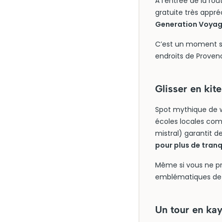
À l’entrée de la ro
gratuite très appréc
Generation Voyage 
C’est un moment si
endroits de Provenc
Glisser en kit
Spot mythique de wi
écoles locales com
mistral) garantit d
pour plus de tranqu
Même si vous ne prat
emblématiques de 
Un tour en kay