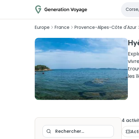
Europe
France
Provence-Alpes-Côte d'Azur
Hyè
Expl
vivr
trou
les 
4
activi
Act