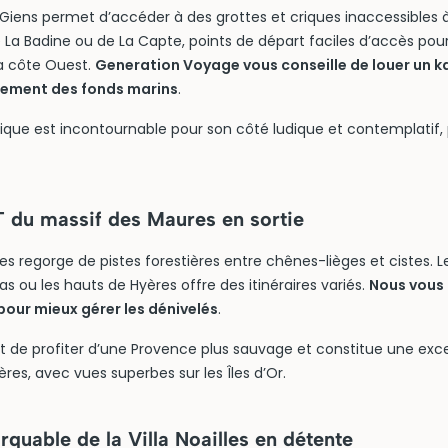
iens permet d’accéder à des grottes et criques inaccessibles à 
La Badine ou de La Capte, points de départ faciles d’accès pour 
a côte Ouest.
Generation Voyage vous conseille de louer un 
inement des fonds marins
.
tique est incontournable pour son côté ludique et contemplatif,
T du massif des Maures en sortie
s regorge de pistes forestières entre chênes-lièges et cistes. L
ou les hauts de Hyères offre des itinéraires variés.
Nous vou
pour mieux gérer les dénivelés
.
t de profiter d’une Provence plus sauvage et constitue une exce
ères, avec vues superbes sur les Îles d’Or.
rquable de la Villa Noailles en détente