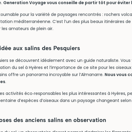
e.
Generation Voyage vous conseille de partir tôt pour éviter 
ntournable pour la variété de paysages rencontrés : rochers volc
tation méditerranéenne. C’est l’un des plus beaux itinéraires d
 les amateurs de plein air.
idée aux salins des Pesquiers
quiers se découvrent idéalement avec un guide naturaliste. Vous
oitation du sel à Hyères et l’importance de ce site pour les oiseau
sins offre un panorama incroyable sur l’Almanarre.
Nous vous co
les
.
 des activités éco‑responsables les plus intéressantes à Hyères, 
 centaine d’espèces d’oiseaux dans un paysage changeant selon l
oses des anciens salins en observation