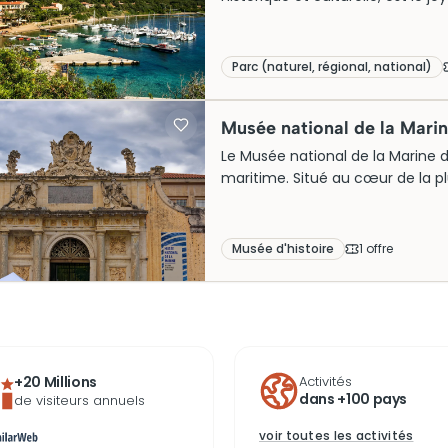
protège une biodiversité excepti
marins d’Europe. Aujourd’hui, les 
préservés et ses eaux cristalline
Parc (naturel, régional, national)
guidées, offrant une immersion
Musée national de la Mari
Le Musée national de la Marine d
maritime. Situé au cœur de la pl
l’évolution de la marine nationa
de navires attire de nombreux v
Musée d'histoire
1
offre
+20 Millions
Activités
dans +100 pays
de visiteurs annuels
voir toutes les activités