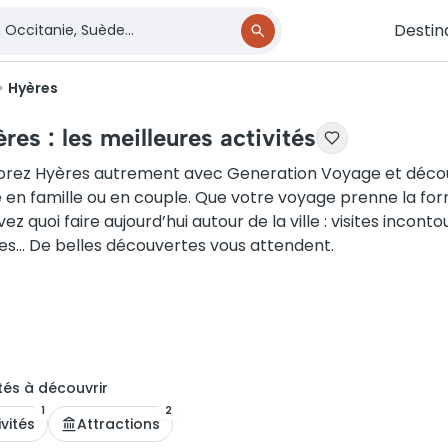
Destin
Hyères
res : les meilleures activités
orez Hyères autrement avec Generation Voyage et découvr
e en famille ou en couple. Que votre voyage prenne la fo
vez quoi faire aujourd’hui autour de la ville : visites incon
îles… De belles découvertes vous attendent.
té
s
à découvrir
1
2
ivités
Attractions