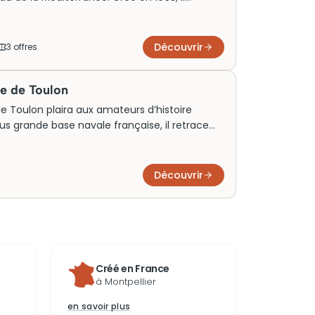
onnelle et fait partie des premiers parcs
visiteurs affluent pour explorer ses sentiers
s. Les billets de visite incluent des randonnées
Découvrir
3
offre
s
 totale dans cet écosystème unique.
ne de Toulon
e Toulon plaira aux amateurs d’histoire
us grande base navale française, il retrace
le. Sa collection d’artefacts et de maquettes
isiteurs chaque année.
Découvrir
Créé en France
à Montpellier
en savoir plus