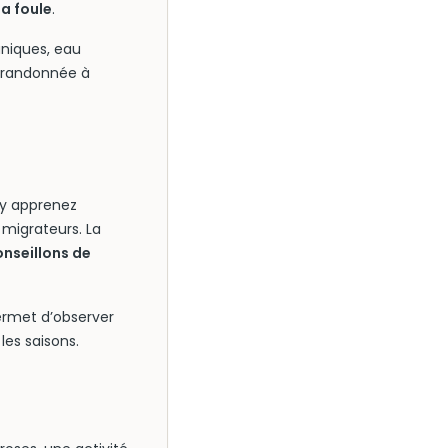
la foule
.
aniques, eau
e randonnée à
 y apprenez
x migrateurs. La
nseillons de
permet d’observer
es saisons.