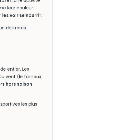
roses, une activité
ime leur couleur.
les voir se nourrir
.
un des rares
de entier. Les
 du vent (le fameux
s hors saison
sportives les plus