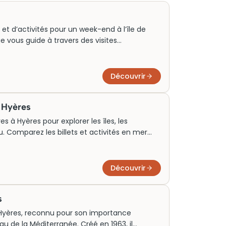
 et d’activités pour un week-end à l’île de
 vous guide à travers des visites
iez en famille ou en couple. Plages
llage et découvertes nature subliment chaque
u Var.
Découvrir
à Hyères
s à Hyères pour explorer les îles, les
u. Comparez les billets et activités en mer
oisière selon votre durée, votre budget et vos
Découvrir
s
 Hyères, reconnu pour son importance
oyau de la Méditerranée. Créé en 1963, il