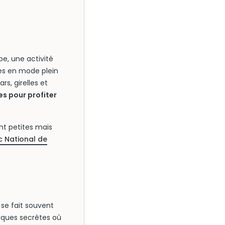
pe, une activité
res en mode plein
rs, girelles et
s pour profiter
nt petites mais
c National de
 se fait souvent
riques secrètes où