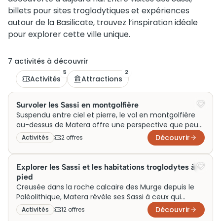
billets pour sites troglodytiques et expériences
autour de la Basilicate, trouvez l’inspiration idéale
pour explorer cette ville unique.
7
activité
s
à découvrir
5
2
Activités
Attractions
Survoler les Sassi en montgolfière
Suspendu entre ciel et pierre, le vol en montgolfière
au-dessus de Matera offre une perspective que peu
d’autres villes au monde peuvent rivaliser. Les Sassi,
Découvrir
Activités
2
offre
s
ces quartiers troglodytiques classés au patrimoine
UNESCO, se révèlent dans toute leur complexité
depuis les hauteurs, leurs ruelles labyrinthiques et
Explorer les Sassi et les habitations troglodytes à
leurs habitations creusées dans le tuf calcaire
pied
dessinant un paysage millénaire. Les vols s’effectuent
Creusée dans la roche calcaire des Murge depuis le
généralement à l’aube, quand la lumière rasante de
Paléolithique, Matera révèle ses Sassi à ceux qui
Basilicate transforme chaque anfractuosité en
acceptent de ralentir le pas. La visite à pied reste le
Découvrir
Activités
12
offre
s
tableau.
seul moyen réel de comprendre l’organisation de ces