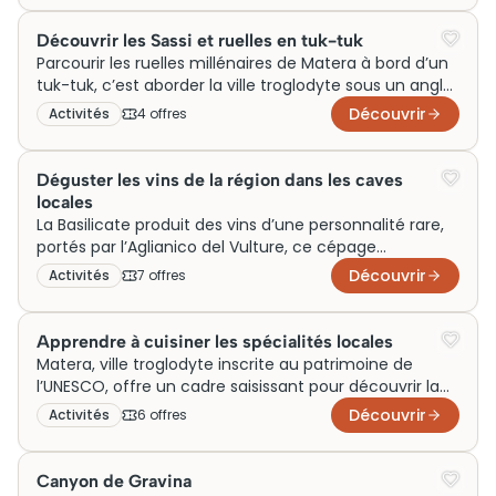
quartiers troglodytes, classés au patrimoine UNESCO
en 1993, où ruelles, églises rupestres et habitations
Découvrir les Sassi et ruelles en tuk-tuk
superposées forment un labyrinthe cohérent. Circuits
Parcourir les ruelles millénaires de Matera à bord d’un
guidés thématiques, promenades libres ou visites
tuk-tuk, c’est aborder la ville troglodyte sous un angle
privées : les tarifs varient selon la formule choisie.
que le simple marcheur ne peut pas toujours s’offrir.
Découvrir
Activités
4
offre
s
Ce véhicule compact se faufile entre les Sassi, ces
quartiers rupestres classés au patrimoine mondial de
l’UNESCO, en révélant des panoramas sur les gravine
Déguster les vins de la région dans les caves
et les églises rupestres inaccessibles autrement. Les
locales
tarifs varient selon la durée et le circuit choisi, la
La Basilicate produit des vins d’une personnalité rare,
réservation à l’avance restant fortement conseillée
portés par l’Aglianico del Vulture, ce cépage
en haute saison.
volcanique cultivé sur les pentes du Monte Vulture. À
Découvrir
Activités
7
offre
s
Matera, plusieurs caves proposent des dégustations
guidées au cœur des rioni sassi ou dans des cantines
taillées dans le tuf. Les tarifs varient généralement
Apprendre à cuisiner les spécialités locales
entre 15 et 35 euros par personne selon le nombre de
Matera, ville troglodyte inscrite au patrimoine de
cuvées et l’accompagnement de produits locaux.
l’UNESCO, offre un cadre saisissant pour découvrir la
Réservation conseillée en haute saison.
cuisine de Basilicate, l’une des cuisines régionales
Découvrir
Activités
6
offre
s
italiennes les moins connues et pourtant les plus
sincères. Piments séchés, pecorino affiné, agneau des
hauteurs de l’Apennin : les cours de cuisine proposés
Canyon de Gravina