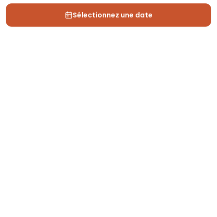
Sélectionnez une date
Depuis 2013, Generation Voyage vous fait découvrir
des expériences mémorables et vous guide pour les
vivre pleinement.
Qui sommes nous ?
Recrutement