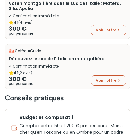
Vol en montgolfière dans le sud de l'Italie : Matera,
Sila, Apulia
✓ Confirmation immédiate
4.1
(
4
avis)
300 €
Voir l'offre
par personne
GetYourGuide
Découvrez le sud de l'Italie en montgolfière
✓ Confirmation immédiate
4.1
(
2
avis)
300 €
Voir l'offre
par personne
Conseils pratiques
Budget et comparatif
Comptez entre 150 et 200 € par personne. Moins
cher qu'en Toscane ou en Ombrie pour un cadre