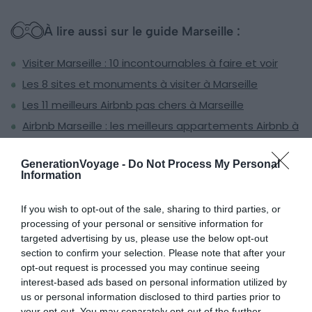
À lire aussi sur le guide Marseille :
Visiter Marseille : 10 incontournables à faire et voir
Les 8 sites et monuments à visiter à Marseille
Les 11 meilleurs Airbnb pas chers à Marseille
Airbnb Marseille : les meilleurs appartements Airbnb à
Marseille
GenerationVoyage -
Do Not Process My Personal
Information
Les calanques par la mer
If you wish to opt-out of the sale, sharing to third parties, or
processing of your personal or sensitive information for
targeted advertising by us, please use the below opt-out
section to confirm your selection. Please note that after your
opt-out request is processed you may continue seeing
interest-based ads based on personal information utilized by
us or personal information disclosed to third parties prior to
your opt-out. You may separately opt-out of the further