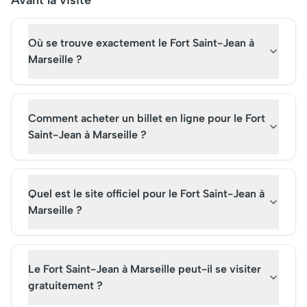
Avant la visite
aujourd'hui un lieu de
billets pour des matc
pèlerinage et d'attraction
l'Olympique de Marsei
Où se trouve exactement le Fort Saint-Jean à
touristique à ne pas
Aujourd’hui, il est une
manquer. Pensez à réserver
attraction incontour
Marseille ?
vos billets à l'avance pour
pour quiconque explo
une visite enrichissante de
richesse culturelle et
cette icône marseillaise.
historique de la ville.
Comment acheter un billet en ligne pour le Fort
Saint-Jean à Marseille ?
Quel est le site officiel pour le Fort Saint-Jean à
Marseille ?
Le Fort Saint-Jean à Marseille peut-il se visiter
gratuitement ?