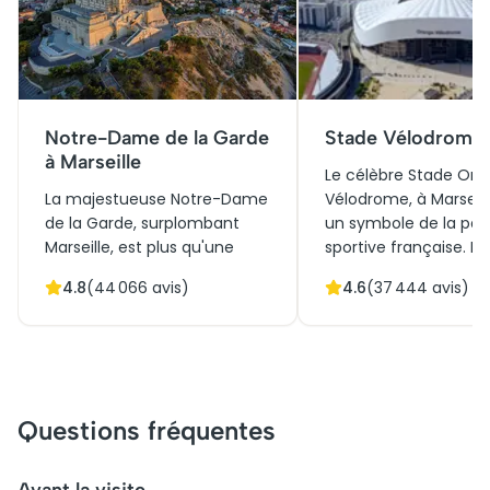
Notre-Dame de la Garde
Stade Vélodrome
à Marseille
Le célèbre Stade Or
La majestueuse Notre-Dame
Vélodrome, à Marseill
de la Garde, surplombant
un symbole de la pas
Marseille, est plus qu'une
sportive française. I
simple église ; elle est un
en 1937, il a été mode
4.8
(
44 066
avis)
4.6
(
37 444
avis)
symbole historique et
pour accueillir des
culturel de la cité
événements internat
phocéenne. Construite au
tout en conservant s
XIXe siècle, elle mêle styles
incroyable acoustiqu
romano-byzantins et vues
naturelle. Ce chef-d
panoramiques imprenables.
architectural attire d
Questions fréquentes
Initialement imaginée
milliers de visiteurs 
comme un poste
année, venus pour des
d'observation, la basilique est
guidées ou pour ache