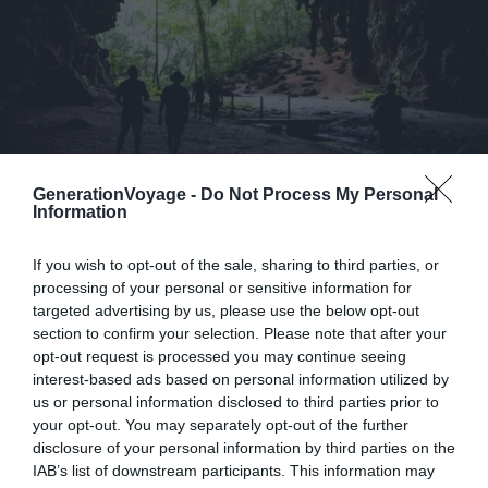
GenerationVoyage -
Do Not Process My Personal
Information
Crédit Photo :
Facebook – Nouvelle-Calédonie
If you wish to opt-out of the sale, sharing to third parties, or
Si vous cherchez encore que faire à l’Île des Pins, explorer
processing of your personal or sensitive information for
les grottes locales s’avère aussi envoûtant que
targeted advertising by us, please use the below opt-out
mystique.
section to confirm your selection. Please note that after your
opt-out request is processed you may continue seeing
interest-based ads based on personal information utilized by
La
grotte de la reine Hortense
est la plus connue d’entre
us or personal information disclosed to third parties prior to
elles. Promise dès son plus jeune âge au futur grand chef
your opt-out. You may separately opt-out of the further
Samuel, la souveraine est célèbre pour avoir tenu tête
disclosure of your personal information by third parties on the
aux autorités françaises quand ces dernières ont voulu
IAB’s list of downstream participants. This information may