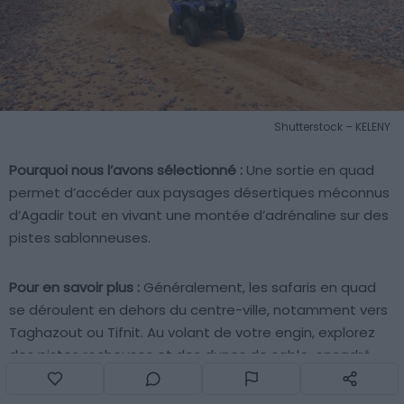
Shutterstock – KELENY
Pourquoi nous l’avons sélectionné :
Une sortie en quad
permet d’accéder aux paysages désertiques méconnus
d’Agadir tout en vivant une montée d’adrénaline sur des
pistes sablonneuses.
Pour en savoir plus :
Généralement, les safaris en quad
se déroulent en dehors du centre-ville, notamment vers
Taghazout ou Tifnit. Au volant de votre engin, explorez
des pistes rocheuses et des dunes de sable, encadré
par un guide local. Prévoyez 2 à 3h d’excursion, en
comprenant les consignes de sécurité et la prise en