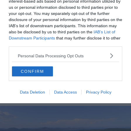
restaurant La Bouillabaisse est célèbre pour
sa
interest-based ads based on personal information utilized by
bouillabaisse incomparable
. Cette spécialité de
us or personal information disclosed to third parties prior to
your opt-out. You may separately opt-out of the further
Marseille
, incorporant plusieurs variétés de poissons, est
disclosure of your personal information by third parties on the
un délice à goûter au moins une fois.
Les saveurs
IAB’s list of downstream participants. This information may
authentiques
de ce plat vous transporteront dans un
also be disclosed by us to third parties on the
IAB’s List of
voyage culinaire exceptionnel, rappelant les traditions
Downstream Participants
that may further disclose it to other
d’une enfance où la bouillabaisse était une véritable
third parties.
fête.
Personal Data Processing Opt Outs
CONFIRM
Data Deletion
Data Access
Privacy Policy
Gassin