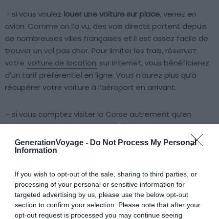
– si vous voulez
louer une voiture sur place
, venez en
avion. Comme on l’a vu, des vols directs partent depuis
de nombreuses villes françaises et il est assez facile de
trouver un vol pas cher. Pour limiter les frais, réservez
votre
voiture de location
sur internet, vous bénéficierez
d’un tarif préférentiel en ligne. Vous n’aurez plus qu’à
récupérer votre voiture à l’aéroport en arrivant.
– si vous comptez visiter la Corse autrement qu’en
voiture, vous devez là aussi préférer l’avion.
GenerationVoyage -
Do Not Process My Personal
Information
Avez-vous visité la Corse ? Par quel moyen
vous y êtes vous rendu ?
If you wish to opt-out of the sale, sharing to third parties, or
processing of your personal or sensitive information for
targeted advertising by us, please use the below opt-out
section to confirm your selection. Please note that after your
opt-out request is processed you may continue seeing