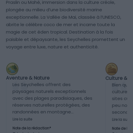
Praslin ou Mahé, immersion dans la culture créole,
plongée au milieu d’une biodiversité marine
exceptionnelle. La Vallée de Mai, classée à l’UNESCO,
abrite le célèbre coco de mer et incarne toute la
magie de cet éden tropical. Destination à la fois
paisible et dépaysante, les Seychelles promettent un
voyage entre luxe, nature et authenticité.
Aventure & Nature
Culture & P
Les Seychelles offrent des
Bien que 
paysages naturels exceptionnels
culture c
avec des plages paradisiaques, des
sites cul
réserves naturelles protégées, des
peu nomb
randonnées en montagne
secondair
granitique, des lagons et une faune
touristiqu
Lire la suite
Lire la suite
marine riche. C’est une destination
patrimoni
Note de la rédaction*
Note de la 
immersive pour les amoureux de la
mise en v