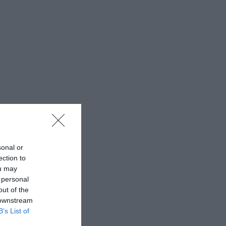
sonal or
ection to
ou may
 personal
out of the
 downstream
B’s List of