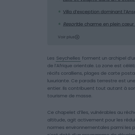
Villa d’exception dominant l’An
Resort
de charme en plein cœur
Voir plus
Les
Seychelles
forment un archipel d’un
de l’Afrique orientale. La zone est célèb
récifs coralliens, plages de carte pos
luxuriante. Ce paradis terrestre est un
entier. Ils contribuent tout autant à 
tourisme de masse.
Ce chapelet d’îles, vulnérables au réch
altitude, agit activement pour les rédu
normes environnementales parmi les plu
s’est doté d’un programme de dévelo