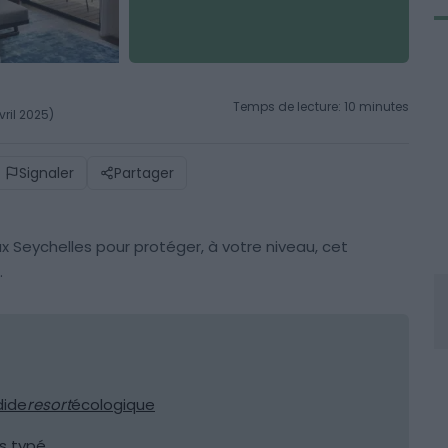
Temps de lecture: 10 minutes
vril 2025)
Signaler
Partager
 Seychelles pour protéger, à votre niveau, cet
.
dide
resort
écologique
es typé