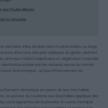
se aux Poules Bleues
 de la canopée
e centaine d’îles situées dans l’océan Indien, au large
re pour être l’une des plus idylliques du globe, abritant
tale, animaux marins majestueux et végétation tropicale
e destination prisée par les visiteurs venus du monde
son essor économique… qu’aux effets pervers du
auffement climatique en raison de leur très faible
ire. Le secteur du tourisme aux Seychelles applique des
s contraignantes de la planète. En outre, l’archipel
ppement des énergies renouvelables et promeut la