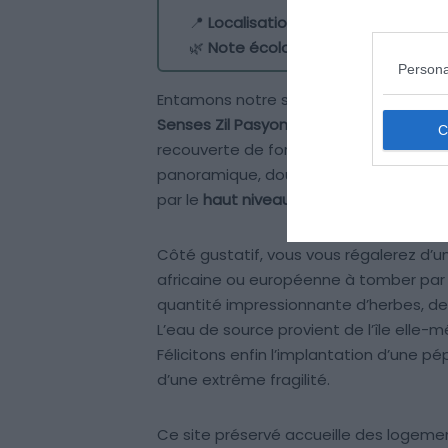
📍
Localisation :
île de la Félicité
🌿
Note écologique :
8,5/10
Persona
Entamons notre sélection des plus bea
Senses Zil Pasyon
. Il se trouve sur la 
recouverte de forêts. Le complexe compr
panoramique, douche extérieure et pis
par le
haut niveau de confort
.
Côté gustatif, vous vous régalerez d’un
africaine ou européenne à tomber par t
quantité impressionnante d’herbes, de
L’eau de source provient de l’île elle
Félicitons enfin l’implantation d’une pé
d’une extrême fragilité.
Ce site préservé accueille des logem