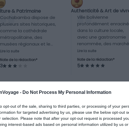
Authenticité & Art de vivr
lture & Patrimoine
Ville bolivienne
Cochabamba dispose de
profondément enracin
plusieurs sites historiques,
dans la culture locale,
comme la cathédrale
avec une gastronomie
métropolitaine, des
renommée, des marché
musées régionaux et le
traditionnels comme La
Cristo de la Concordia,
Lire la suite
Lire la suite
Cancha, et une ambian
mais son offre culturelle
Note de la rédaction*
Note de la rédaction*
peu marquée par le
reste modérée comparée
5
3
tourisme de masse.
à d’autres grandes villes
boliviennes.
onVoyage -
Do Not Process My Personal Information
to opt-out of the sale, sharing to third parties, or processing of your per
formation for targeted advertising by us, please use the below opt-out s
r selection. Please note that after your opt-out request is processed y
eing interest-based ads based on personal information utilized by us or