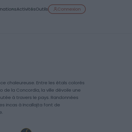
inations
Activités
Outils
Connexion
e chaleureuse. Entre les étals colorés
de la Concordia, la ville dévoile une
éputée à travers le pays. Randonnées
es incas à Incallajta font de
e.