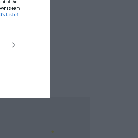
out of the
 downstream
B’s List of