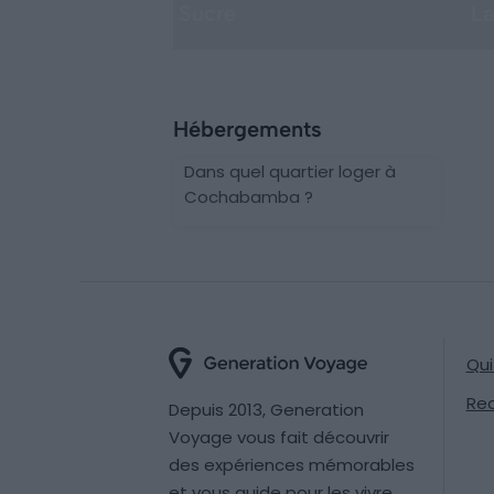
Sucre
La
Hébergements
Dans quel quartier loger à
Cochabamba ?
Qu
Re
Depuis 2013, Generation
Voyage vous fait découvrir
des expériences mémorables
et vous guide pour les vivre