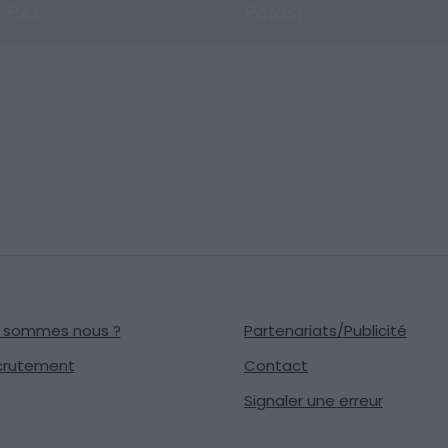
 Paz
Potosí
i sommes nous ?
Partenariats/Publicité
crutement
Contact
Signaler une erreur