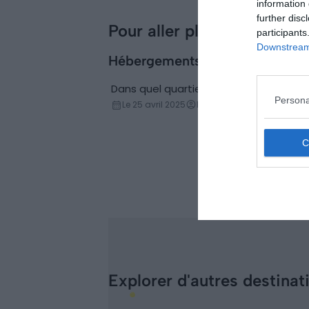
information 
incontournables à
further disc
faire
Pour aller plus loin
participants
Downstream 
Hébergements
Dans quel quartier loger à Cochabam
Conseils logement
Persona
Le 25 avril 2025
Par Ophelie Moris
Explorer d'autres destinat