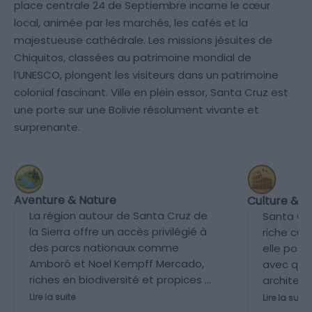
place centrale 24 de Septiembre incarne le cœur
local, animée par les marchés, les cafés et la
majestueuse cathédrale. Les missions jésuites de
Chiquitos, classées au patrimoine mondial de
l’UNESCO, plongent les visiteurs dans un patrimoine
colonial fascinant. Ville en plein essor, Santa Cruz est
une porte sur une Bolivie résolument vivante et
surprenante.
Aventure & Nature
Culture & P
La région autour de Santa Cruz de
Santa Cruz
la Sierra offre un accès privilégié à
riche cul
des parcs nationaux comme
elle pos
Amboró et Noel Kempff Mercado,
avec que
riches en biodiversité et propices à
architect
l'aventure. L’environnement naturel
centre hi
Lire la suite
Lire la suite
est facilement accessible depuis la