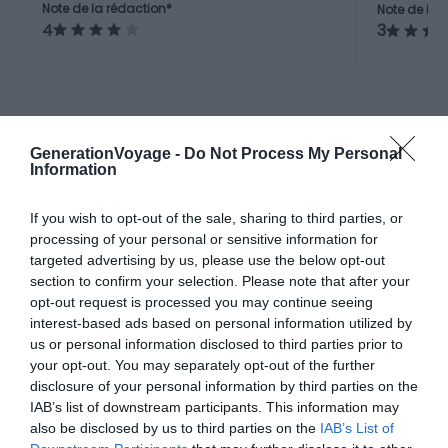
Missions 
Note de la rédaction*
Note de la 
ville, avec une diversité de
l’UNESCO 
4
3
paysages allant de la jungle
tropicale aux montagnes basses.
A la une
GenerationVoyage -
Do Not Process My Personal
Information
Incontournables
If you wish to opt-out of the sale, sharing to third parties, or
Visiter Santa Cruz de la Sierra
processing of your personal or sensitive information for
targeted advertising by us, please use the below opt-out
: les 10 choses incontournab...
section to confirm your selection. Please note that after your
Pour aller plus loin
opt-out request is processed you may continue seeing
interest-based ads based on personal information utilized by
us or personal information disclosed to third parties prior to
Hébergements
your opt-out. You may separately opt-out of the further
disclosure of your personal information by third parties on the
Dans quel quartier loger à Santa Cruz de la Sierra ?
Conseils logement
IAB’s list of downstream participants. This information may
Le 25 avril 2025
also be disclosed by us to third parties on the
IAB’s List of
Par Ophelie Moris