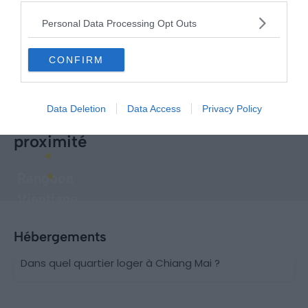
Personal Data Processing Opt Outs
CONFIRM
Data Deletion
Data Access
Privacy Policy
Explorer d'autres destinations à
proximité
Rangoon
Vientiane
Hébergements
Dans quel quartier loger à Chiang Mai ?