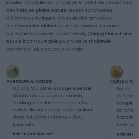
locales. Capitale de l’artisanat et point de départ vers
des treks en pleine nature ou des sanctuaires
d’éléphants éthiques, elle ravira les amateurs
d’authenticité. Mêlant passé et modernité, entre
ruelles historiques et cafés trendy, Chiang Mai est une
escale incontournable pour vivre la Thaïlande
autrement, plus douce, plus vraie.
Aventure & Nature
Culture & P
Chiang Mai offre un large éventail
La ville 
d'activités outdoor comme le
culturell
trekking dans les montagnes, les
temples, 
visites de cascades, les excursions
renommés
dans les parcs nationaux (Doi
historiqu
Inthanon, Doi Suthep), et les
trouve é
Lire la suite
Lire la suite
rencontres avec la faune. La
des centr
Note de la rédaction*
Note de la 
proximité avec la nature est forte
l’histoire