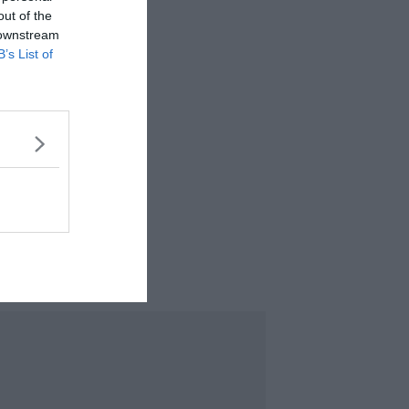
out of the
 downstream
B’s List of