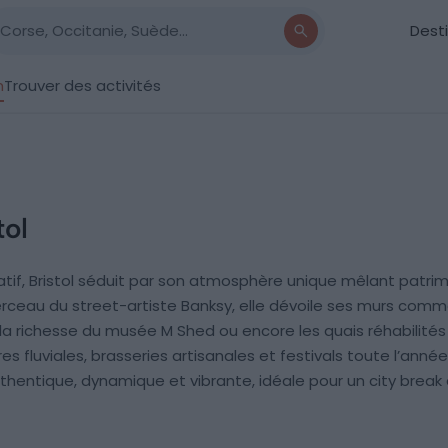
Dest
n
Trouver des activités
tol
rnatif, Bristol séduit par son atmosphère unique mêlant patr
erceau du street-artiste Banksy, elle dévoile ses murs comme
 richesse du musée M Shed ou encore les quais réhabilités inv
res fluviales, brasseries artisanales et festivals toute l’anné
authentique, dynamique et vibrante, idéale pour un city bre