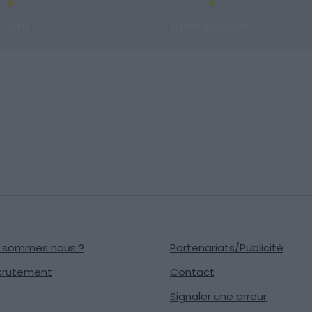
xford
Birmingham
i sommes nous ?
Partenariats/Publicité
crutement
Contact
Signaler une erreur