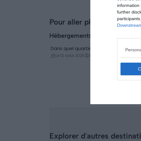
choses
information 
incontournables à
further disc
participants
faire
Pour aller plus loin
Downstream 
Hébergements
Dans quel quartier loger à Bristol ?
Persona
Conseils logement
Le 12 août 2025
Par Corentin Chaboud
Explorer d'autres destinat