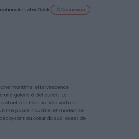
inations
Activités
Outils
Connexion
imoine maritime, effervescence
 une galerie à ciel ouvert. Le
itent à la flânerie. Ville verte et
e. Entre passé industriel et modernité
ak dépaysant au cœur du sud-ouest de