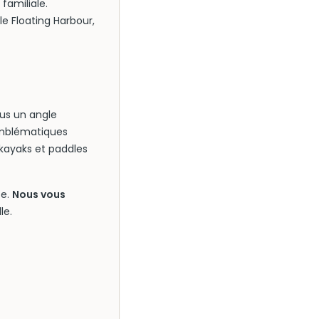
familiale.
le Floating Harbour,
ous un angle
 emblématiques
kayaks et paddles
te.
Nous vous
le.