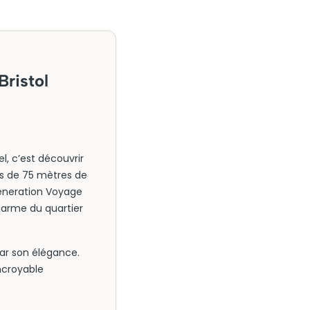
Bristol
, c’est découvrir
lus de 75 mètres de
Generation Voyage
harme du quartier
par son élégance.
ncroyable