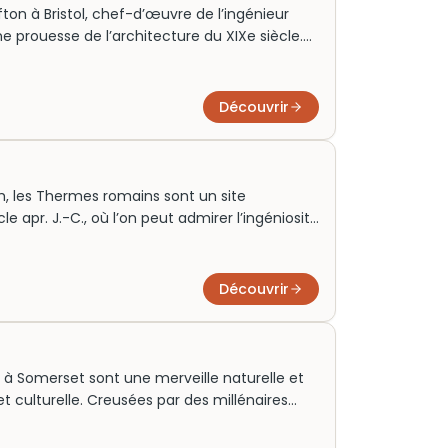
ton à Bristol, chef-d’œuvre de l’ingénieur
 prouesse de l’architecture du XIXe siècle.
r le transport, ce pont emblématique
’Avon. Aujourd’hui, il attire des milliers de
s par ses vues panoramiques. Une visite
Découvrir
évoilant son histoire fascinante. Lors de votre
 vos billets à l’avance pour profiter pleinement
ble.
th, les Thermes romains sont un site
 apr. J.-C., où l’on peut admirer l’ingéniosité
 exceptionnellement préservés. Ce complexe
tés par une source chaude naturelle et un
lturelle du lieu. Les visiteurs peuvent explorer
Découvrir
 Room, ou suivre un audio guide adapté aux
à Somerset sont une merveille naturelle et
t culturelle. Creusées par des millénaires
falaises calcaires abritent des grottes dont
révèlent les secrets de nos ancêtres.