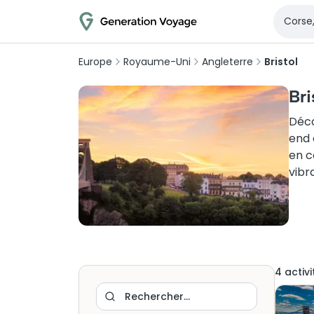
Europe
Royaume-Uni
Angleterre
Bristol
Bri
Déco
end 
en c
vibr
4
activi