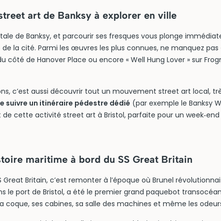
street art de Banksy à explorer en ville
e natale de Banksy, et parcourir ses fresques vous plonge immédia
ue de la cité. Parmi les œuvres les plus connues, ne manquez pas «
u côté de Hanover Place ou encore « Well Hung Lover » sur Frogm
.
ons, c’est aussi découvrir tout un mouvement street art local, tr
e suivre un itinéraire pédestre dédié
(par exemple le Banksy W
 de cette activité street art à Bristol, parfaite pour un week‑end
stoire maritime à bord du SS Great Britain
 Great Britain, c’est remonter à l’époque où Brunel révolutionnait
ns le port de Bristol, a été le premier grand paquebot transocéa
 sa coque, ses cabines, sa salle des machines et même les odeur