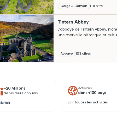
Autrefois lieu de refuge, elles s
Gorge & Canyon
1
offre
prisée. Les visiteurs peuvent ach
admirant ainsi la majesté et l’hi
Tintern Abbey
L’abbaye de Tintern Abbey, nich
une merveille historique et culture
gothique cistercienne avec sa s
désormais disparus. Autrefois un c
nombreux visiteurs désireux d’exp
Abbaye
3
offre
s
une visite offrent une plongée d
prisée pour les amateurs d’histoi
+20 Millions
Activités
dans +100 pays
de visiteurs annuels
voir toutes les activités