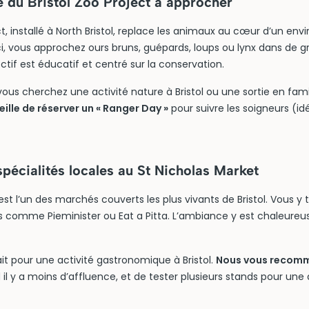
e du Bristol Zoo Project à approcher
ect, installé à North Bristol, replace les animaux au cœur d’un en
ci, vous approchez ours bruns, guépards, loups ou lynx dans de 
tif est éducatif et centré sur la conservation.
 vous cherchez une activité nature à Bristol ou une sortie en fami
lle de réserver un « Ranger Day »
pour suivre les soigneurs (idé
pécialités locales au St Nicholas Market
est l’un des marchés couverts les plus vivants de Bristol. Vous y
comme Pieminister ou Eat a Pitta. L’ambiance y est chaleureus
fait pour une activité gastronomique à Bristol.
Nous vous recomm
 il y a moins d’affluence, et de tester plusieurs stands pour un