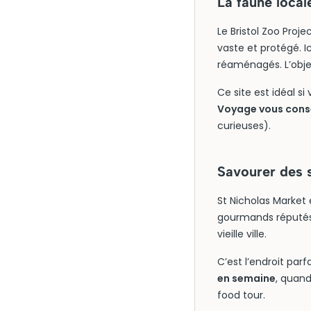
La faune local
Le Bristol Zoo Proj
vaste et protégé. I
réaménagés. L’objec
Ce site est idéal si
Voyage vous consei
curieuses).
Savourer des s
St Nicholas Market 
gourmands réputés 
vieille ville.
C’est l’endroit par
en semaine
, quand
food tour.