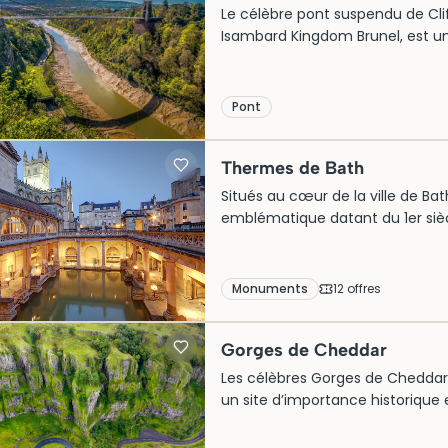
Le célèbre pont suspendu de Clif
Isambard Kingdom Brunel, est une
Initialement conçu pour facilite
enjambe la majestueuse gorge de l
visiteurs chaque année, captivé
Pont
guidée enrichit l’expérience en d
visite, n’oubliez pas de réserver
Thermes de Bath
de cette attraction incontourna
Situés au cœur de la ville de Ba
emblématique datant du 1er siècle
romaine à travers des vestiges
thermal inclut des bains alimen
temple, reflétant l’importance cu
Monuments
12
offre
s
le musée, se restaurer au Pump
enfants.
Gorges de Cheddar
Les célèbres Gorges de Cheddar 
un site d’importance historique e
d’érosion, ces impressionnantes 
les découvertes archéologiques 