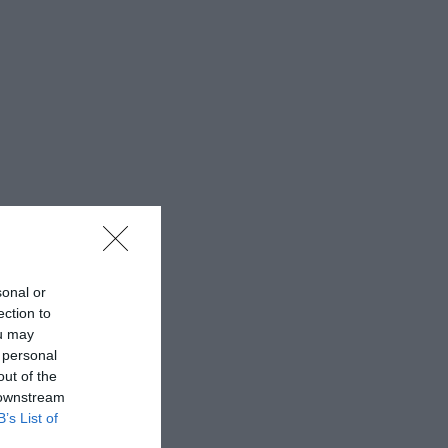
sonal or
ection to
ou may
 personal
out of the
 downstream
B’s List of