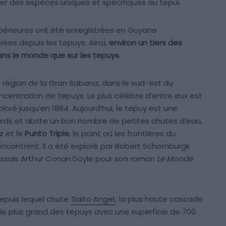
r des espèces uniques et spécifiques au tepui.
érieures ont été enregistrées en Guyane
rées depuis les tepuys. Ainsi,
environ un tiers des
dans le monde que sur les tepuys
.
 région de la Gran Sabana, dans le sud-est du
ncentration de tepuys. Le plus célèbre d’entre eux est
ploré jusqu’en 1884. Aujourd’hui, le tepuy est une
ards et abrite un bon nombre de petites chutes d’eau,
z et le
Punto Triple
, le point où les frontières du
encontrent. Il a été exploré par Robert Schomburgk
écossais Arthur Conan Doyle pour son roman
Le Monde
depuis lequel chute
Salto Angel
, la plus haute cascade
e plus grand des tepuys avec une superficie de 700