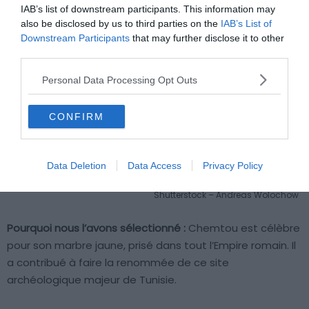
IAB’s list of downstream participants. This information may
also be disclosed by us to third parties on the
IAB’s List of
Downstream Participants
that may further disclose it to other
third parties.
Personal Data Processing Opt Outs
CONFIRM
Data Deletion
Data Access
Privacy Policy
Shutterstock – Andreas Wolochow
Pourquoi nous l’avons sélectionné :
Chemtou est célèbre
pour son marbre jaune, prisé dans tout l’Empire romain. Il
a contribué à faire la renommée de ce site
archéologique majeur de Tunisie.