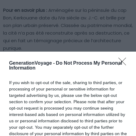
Pour en savoir plus :
Aménagée sur la péninsule du cap
Bon, Kerkouane date du IVe siècle av. J.-C. et brille par
son plan urbain préservé. Classée au patrimoine mondial,
la cité n’a pas été reconstruite après sa destruction, ce
qui en fait un témoignage précieux de l’architecture
punique.
GenerationVoyage -
Do Not Process My Personal
Portez votre regard sur les fondations de maisons, les
Information
bains et les mosaïques authentiques. Un petit musée
présente des objets de la vie quotidienne. Vous pouvez y
If you wish to opt-out of the sale, sharing to third parties, or
accéder facilement en voiture depuis Tunis (environ 2h
processing of your personal or sensitive information for
de route). Pensez à emporter de l’eau lors des chaudes
targeted advertising by us, please use the below opt-out
section to confirm your selection. Please note that after your
journées d’été pour profiter pleinement de votre visite.
opt-out request is processed you may continue seeing
interest-based ads based on personal information utilized by
7. Chemtou
us or personal information disclosed to third parties prior to
your opt-out. You may separately opt-out of the further
disclosure of your personal information by third parties on the