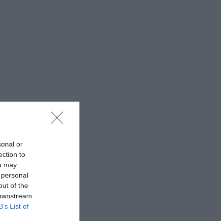
sonal or
ection to
ou may
 personal
out of the
 downstream
B’s List of