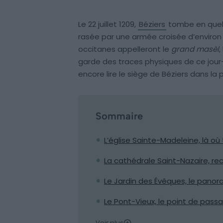
Le 22 juillet 1209,
Béziers
tombe en quelqu
rasée par une armée croisée d’enviro
occitanes appelleront le
grand masèl
,
garde des traces physiques de ce jour-l
encore lire le siège de Béziers dans la 
Sommaire
L’église Sainte-Madeleine, là où
La cathédrale Saint-Nazaire, rec
Le Jardin des Évêques, le pano
Le Pont-Vieux, le point de pass
Voir plus