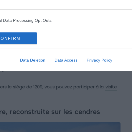
un des rares lieux du siège de Béziers que vous visiterez
l Data Processing Opt Outs
’on oublie souvent : catholiques et cathares ont été
se « Tuez-les tous, Dieu reconnaîtra les siens » circule
CONFIRM
e de Béziers en 1209, mais elle est apocryphe.
Elle n’est
ch, un moine rhénan qui écrit entre 1219 et 1223
,
emporaines. Une plaque commémorative est visible
Data Deletion
Data Access
Privacy Policy
et les horaires sont variables selon la saison. À vérifier
rs.
vers le siège de 1209, vous pouvez participer à la
visite
e, reconstruite sur les cendres