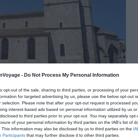
onVoyage -
Do Not Process My Personal Information
to opt-out of the sale, sharing to third parties, or processing of your per
Crédit photo : Wikimédia – Albertvillanovadelmoral
formation for targeted advertising by us, please use the below opt-out s
r selection. Please note that after your opt-out request is processed y
ie-Madeleine. Une partie de la population s’engouffre
eing interest-based ads based on personal information utilized by us or
disclosed to third parties prior to your opt-out. You may separately opt-
e le lieu sacré la protégera.
Pierre des Vaux de
losure of your personal information by third parties on the IAB’s list of
acrées dans cette seule église
. Ce chiffre pourrait
. This information may also be disclosed by us to third parties on the
IA
t quelque chose de la brutalité perçue à l’époque.
Participants
that may further disclose it to other third parties.