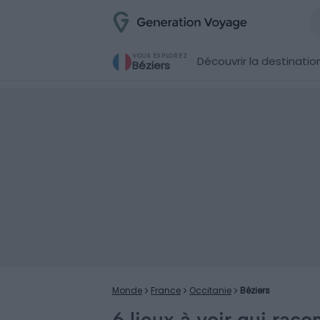
VOUS EXPLOREZ
Découvrir la destinatio
Béziers
Monde
France
Occitanie
Béziers
6 lieux à voir qui raco