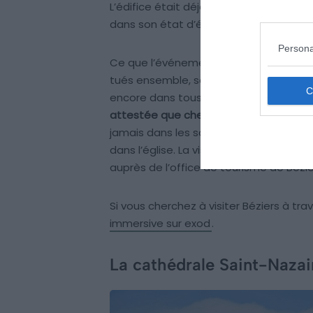
L’édifice était déjà là en 1209. C’est l’
dans son état d’époque, ou presque.
Persona
Ce que l’événement dit aussi, et que l
tués ensemble, sans distinction. La phra
encore dans tous les récits sur le sièg
attestée que chez Césaire de Heisterba
jamais dans les sources locales cont
dans l’église. La visite libre et gratuite 
auprès de l’office de tourisme de Bézie
Si vous cherchez à visiter Béziers à tra
immersive sur exod
.
La cathédrale Saint-Nazair