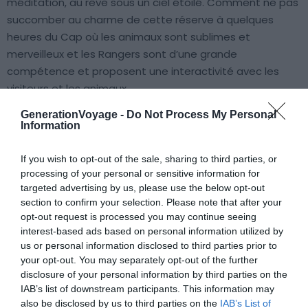
méditation, au rêve sous un ciel étoilé. Comment ne pas
succomber au charme de cette réserve à quelques
heures du Cap où les animaux sont sublimes et
merveilleux et les Rangers sont d’une grande
compétence et proposent une interactivité avec les
visiteurs et les animaux.
GenerationVoyage -
Do Not Process My Personal
Information
À lire aussi sur le guide Le Cap :
If you wish to opt-out of the sale, sharing to third parties, or
processing of your personal or sensitive information for
Visiter Le Cap : les 12 choses incontournables à faire
targeted advertising by us, please use the below opt-out
section to confirm your selection. Please note that after your
Dans quel quartier loger à Cape Town ?
opt-out request is processed you may continue seeing
Quel budget pour partir à Cape Town (Le Cap) ?
interest-based ads based on personal information utilized by
us or personal information disclosed to third parties prior to
Plongée en cage avec le Grand Requin Blanc au Cap
your opt-out. You may separately opt-out of the further
disclosure of your personal information by third parties on the
IAB’s list of downstream participants. This information may
A savoir
also be disclosed by us to third parties on the
IAB’s List of