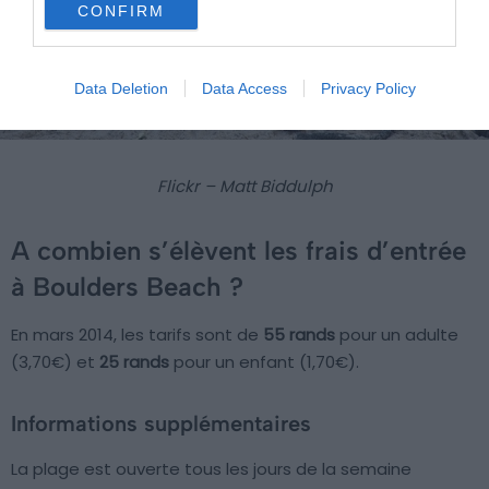
CONFIRM
Data Deletion
Data Access
Privacy Policy
Flickr – Matt Biddulph
A combien s’élèvent les frais d’entrée
à Boulders Beach ?
En mars 2014, les tarifs sont de
55 rands
pour un adulte
(3,70€) et
25 rands
pour un enfant (1,70€).
Informations supplémentaires
La plage est ouverte tous les jours de la semaine