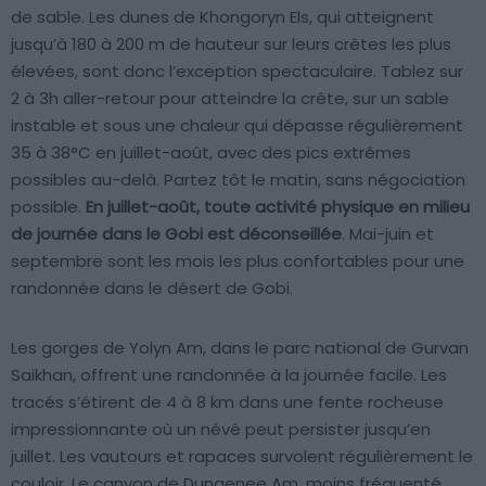
de sable. Les dunes de Khongoryn Els, qui atteignent
jusqu’à 180 à 200 m de hauteur sur leurs crêtes les plus
élevées, sont donc l’exception spectaculaire. Tablez sur
2 à 3h aller-retour pour atteindre la crête, sur un sable
instable et sous une chaleur qui dépasse régulièrement
35 à 38°C en juillet-août, avec des pics extrêmes
possibles au-delà. Partez tôt le matin, sans négociation
possible.
En juillet-août, toute activité physique en milieu
de journée dans le Gobi est déconseillée
. Mai-juin et
septembre sont les mois les plus confortables pour une
randonnée dans le désert de Gobi.
Les gorges de Yolyn Am, dans le parc national de Gurvan
Saikhan, offrent une randonnée à la journée facile. Les
tracés s’étirent de 4 à 8 km dans une fente rocheuse
impressionnante où un névé peut persister jusqu’en
juillet. Les vautours et rapaces survolent régulièrement le
couloir. Le canyon de Dungenee Am, moins fréquenté,