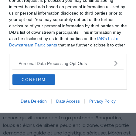
opt-out request is processed you may continue seeing
environ 2 % des réserves mondiales d’eau douce non
interest-based ads based on personal information utilized by
congelée, ce qui en fait l’un des lacs les plus importants
us or personal information disclosed to third parties prior to
par volume à l’échelle planétaire. Les forêts de mélèzes
your opt-out. You may separately opt-out of the further
et de pins qui l’entourent rappellent davantage la Sibérie
disclosure of your personal information by third parties on the
que la steppe mongole. Des randonnées à la journée
IAB’s list of downstream participants. This information may
also be disclosed by us to third parties on the
IAB’s List of
permettent de gagner les hauteurs pour des vues sur
Downstream Participants
that may further disclose it to other
l’étendue d’eau. Mais c’est le trek de plusieurs jours le
third parties.
long de la rive ouest qui offre la meilleure expérience.
La
rive ouest est nettement plus sauvage et moins
Personal Data Processing Opt Outs
accessible que la rive est, où les camps touristiques se
succèdent en été.
CONFIRM
Depuis la rive nord, comptez 2 à 4 jours de marche ou de
Data Deletion
Data Access
Privacy Policy
cheval pour rejoindre la dépression de Darkhad. C’est
l’occasion de rencontrer les Tsaatans, peuple éleveur de
rennes qui vit encore en taïga profonde. Bouquetins,
loups et élans de Sibérie peuplent la zone. Cette partie
demande un guide et une logistique sérieuse. Mörön est