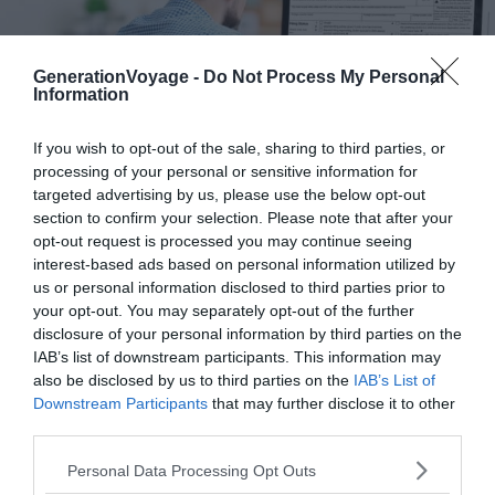
GenerationVoyage -
Do Not Process My Personal
Information
If you wish to opt-out of the sale, sharing to third parties, or
processing of your personal or sensitive information for
targeted advertising by us, please use the below opt-out
Crédit photo : Shutterstock – Africa Studio
section to confirm your selection. Please note that after your
opt-out request is processed you may continue seeing
Le formulaire de demande de visa est
assez long
, de
interest-based ads based on personal information utilized by
nombreuses questions vous seront posées. Il est
us or personal information disclosed to third parties prior to
essentiel de
bien prendre le temps de le remplir
your opt-out. You may separately opt-out of the further
disclosure of your personal information by third parties on the
correctement
. Une simple erreur pourrait remettre en
IAB’s list of downstream participants. This information may
cause la délivrance du visa pour la Mongolie et donc,
also be disclosed by us to third parties on the
IAB’s List of
votre séjour.
Downstream Participants
that may further disclose it to other
third parties.
Si vous avez le moindre doute, ou simplement si vous ne
Personal Data Processing Opt Outs
pouvez vous rendre à l’ambassade de Mongolie en