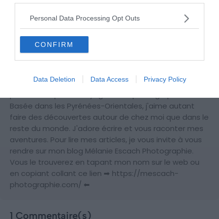
Personal Data Processing Opt Outs
Plus d'inspiration
CONFIRM
Par Mélanie Escach
Data Deletion
Data Access
Privacy Policy
Je m'appelle Mélanie, je suis une blogueuse française
passionnée par les voyages et la photographie !
Basée dans les Pyrénées-Orientales, j'aime autant
faire des découvertes autour de chez moi que dans le
reste du monde. J'adore écrire et vous raconter mes
aventures. Pour lire mes articles, je vous invite à vous
rendre sur mon blog Mélanie Escach Photographie.
Vous le trouverez en tapant mon nom sur le web ou
en copiant collant ce lien ➡ https://mescach-
photographie.com/ ⬅
1 Commentaire(s)