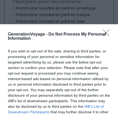
n’épargnent aucun des continents:
–
Patrimoine mondial en péril en Amérique
–
Patrimoine mondial en péril en Europe
–
Patrimoine mondial en péril en Asie
–
Patrimoine mondial en péril en Afrique
GenerationVoyage -
Do Not Process My Personal
Information
Si certains endroits sur Terre sont totalement délaissés,
il faut savoir qu’il est toujours possible de les sauver avec
If you wish to opt-out of the sale, sharing to third parties, or
un peu de volonté et une conscience collective.
processing of your personal or sensitive information for
L’intervention des drones pour reconstituer les
targeted advertising by us, please use the below opt-out
monuments détruits ou endommagés est notamment
section to confirm your selection. Please note that after your
opt-out request is processed you may continue seeing
une preuve que l’Homme ne sait pas seulement détruire,
interest-based ads based on personal information utilized by
même dans des lieux où dominent la guerre comme
au
us or personal information disclosed to third parties prior to
Moyen-Orient
.
your opt-out. You may separately opt-out of the further
disclosure of your personal information by third parties on the
IAB’s list of downstream participants. This information may
Crédit photo principale :
Wikimédia – Holger.Ellgaard
also be disclosed by us to third parties on the
IAB’s List of
Downstream Participants
that may further disclose it to other
third parties.