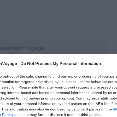
onVoyage -
Do Not Process My Personal Information
er à l’aéroport de Paris – Orly
to opt-out of the sale, sharing to third parties, or processing of your per
formation for targeted advertising by us, please use the below opt-out s
éreuse pour garer votre voiture près de l’aéroport de
r selection. Please note that after your opt-out request is processed y
! En effet, il existe une multitude de parkings pas chers
eing interest-based ads based on personal information utilized by us or
 où vous pouvez laisser votre véhicule le temps de
disclosed to third parties prior to your opt-out. You may separately opt-
losure of your personal information by third parties on the IAB’s list of
. This information may also be disclosed by us to third parties on the
IA
Participants
that may further disclose it to other third parties.