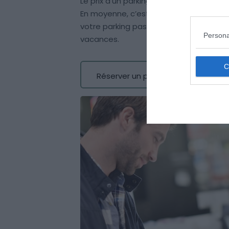
Le prix d’un parking varie de 3 à 10€ pa
En moyenne, c’est entre 40% et 70% d’
votre parking pas cher à l’aéroport de 
Persona
vacances.
Réserver un parking pas cher à l’aé