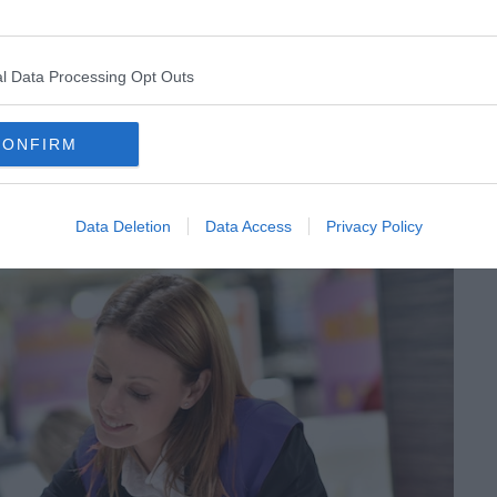
r jour environ selon le lieu et la durée de stationnement.
économies que vous ferez lors de la réservation de
Paris – Orly. Non négligeable quand vous partez en
l Data Processing Opt Outs
CONFIRM
roport de Paris – Orly
Data Deletion
Data Access
Privacy Policy