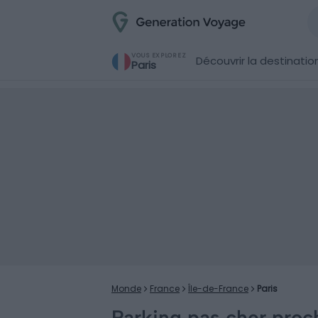
VOUS EXPLOREZ
Découvrir la destinatio
Paris
Monde
France
Île-de-France
Paris
Parking pas cher proch