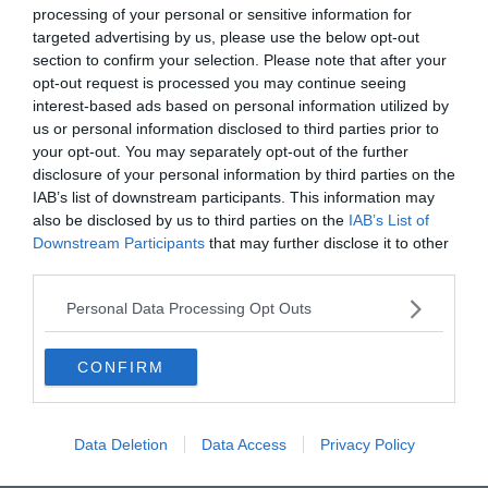
processing of your personal or sensitive information for
Crédit photo : epaillote.com
targeted advertising by us, please use the below opt-out
section to confirm your selection. Please note that after your
opt-out request is processed you may continue seeing
💰
Budget :
€€€€
interest-based ads based on personal information utilized by
⏱️
Horaires d’ouverture :
de 10h à 20h
us or personal information disclosed to third parties prior to
your opt-out. You may separately opt-out of the further
👍
Le plus de la paillote :
les barbecue de table,
disclosure of your personal information by third parties on the
uniques dans la région
IAB’s list of downstream participants. This information may
also be disclosed by us to third parties on the
IAB’s List of
Downstream Participants
that may further disclose it to other
Parmi les meilleures paillotes autour de Perpignan, le
third parties.
Côté Plage se démarque par ses formules « barbecue
de table ». Dans une ambiance cosy et authentique, les
Personal Data Processing Opt Outs
pieds dans le sable, vous ferez vous-même griller les
produits sur une plancha dédiée à votre table.
CONFIRM
Vous pouvez aussi déguster l’un des cocktails de fruits
frais, confortablement installé dans un hamac. La carte
Data Deletion
Data Access
Privacy Policy
fait dans l’efficace : salades variées, viandes ou poissons