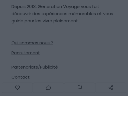
Depuis 2013, Generation Voyage vous fait
découvrir des expériences mémorables et vous
guide pour les vivre pleinement.
Qui sommes nous ?
Recrutement
Partenariats/Publicité
Contact
Signaler une erreur
Suivez-nous sur les réseaux