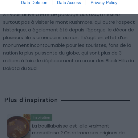
touristes
Data Deletion
Data Access
Privacy Policy
S’il vous arrive d’être de passage aux USA, n’hésitez
surtout pas à visiter le mont Rushmore, qui outre l’aspect
historique, a également été depuis l’époque, le décor de
plusieurs films américains ou non. Il s’agit en effet d’un
monument incontournable pour les touristes, fans de la
nation la plus puissante du globe, qui sont plus de 3
millions à faire le déplacement au cœur des Black Hills du
Dakota du Sud.
Plus d'inspiration
Inspiration
La bouillabaisse est-elle vraiment
marseillaise ? On retrace ses origines de