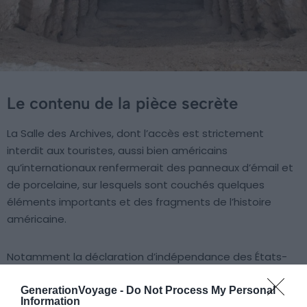
Le contenu de la pièce secrète
La Salle des Archives, dont l’accès est strictement
interdit aux touristes, aussi bien américains
qu’internationaux renfermerait des panneaux d’émail et
de porcelaine, sur lesquels sont couchés quelques
éléments importants et des fragments de l’histoire
américaine.
Notamment la déclaration d’indépendance des États-
Unis, la Constitution du pays ainsi que la Déclaration des
droits, de même que la biographie du sculpteur. Cette
GenerationVoyage -
Do Not Process My Personal
Information