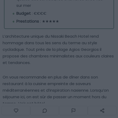
sur mer
Budget
: €€€€
Prestations
: ★★★★★
L’architecture unique du Nissaki Beach Hotel rend
hommage dans tous les sens du terme au style
cycladique. Tout près de la plage Agios Georgios il
propose des chambres minimalistes aux couleurs claires
et tendances.
On vous recommande en plus de dîner dans son
restaurant à la cuisine empreinte de saveurs
méditerranéennes et d’inspiration naxienne. Lorsqu’on
séjourne ici, on est sûr de passer un moment hors du
temps.
Voir cet hôtel
Sur la plus grande des îles des Cyclades, les