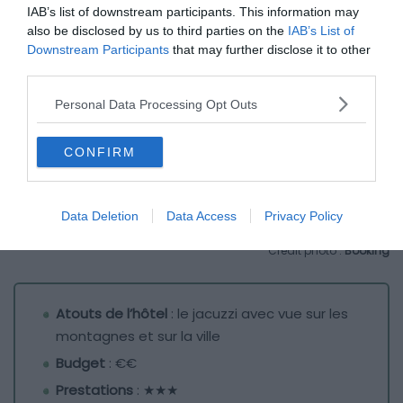
IAB’s list of downstream participants. This information may
also be disclosed by us to third parties on the
IAB’s List of
Downstream Participants
that may further disclose it to other
third parties.
Personal Data Processing Opt Outs
CONFIRM
Data Deletion
Data Access
Privacy Policy
Crédit photo :
Booking
Atouts de l’hôtel
: le jacuzzi avec vue sur les
montagnes et sur la ville
Budget
: €€
Prestations
: ★★★