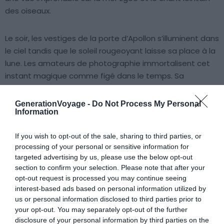
des oiseaux.
Le soir, les vestiges de la porte d’Apollon s’illuminent dans
le ciel tandis que le soleil rougeoyant laisse sa place à la
lune. Les amateurs de photographie immortalisent cet
instant magique comme figé dans le temps. Sa
proximité avec le port de la ville principale en fait un
établissement privilégié pour les vacanciers de l’île.
Voir
GenerationVoyage -
Do Not Process My Personal
Information
cet hôtel
If you wish to opt-out of the sale, sharing to third parties, or
6. Naos Pantheon Luxury Apartments
processing of your personal or sensitive information for
targeted advertising by us, please use the below opt-out
Voir cet hôtel
section to confirm your selection. Please note that after your
opt-out request is processed you may continue seeing
interest-based ads based on personal information utilized by
us or personal information disclosed to third parties prior to
your opt-out. You may separately opt-out of the further
disclosure of your personal information by third parties on the