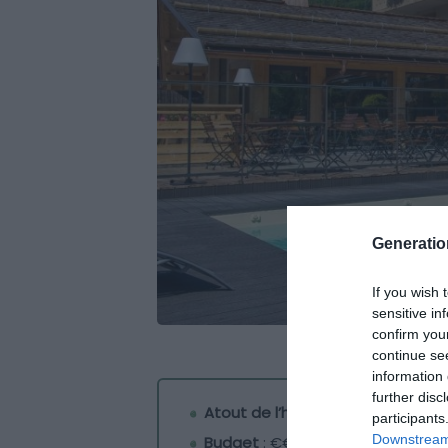
Generati
If you wish 
sensitive in
confirm you
continue se
information 
further disc
Atout de l’hôtel
: ses installatio
participants
Downstream 
Budget
: €€€€