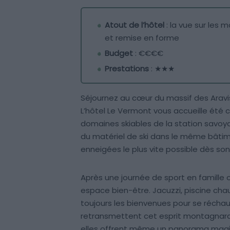
Atout de l’hôtel
: la vue sur les
et remise en forme
Budget
: €€€€
Prestations
: ★★★
Séjournez au cœur du massif des Aravi
L’hôtel Le Vermont vous accueille ét
domaines skiables de la station savoyar
du matériel de ski dans le même bâtim
enneigées le plus vite possible dès son 
Après une journée de sport en famille 
espace bien-être. Jacuzzi, piscine cha
toujours les bienvenues pour se réchau
retransmettent cet esprit montagnard t
elles offrent même un panorama magiqu