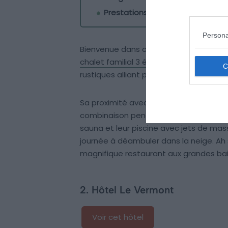
Prestations
: ★★★
Persona
Bienvenue dans ce premier hôtel au Gr
chalet familial 3 étoiles
accueille les f
rustiques alliant parfaitement le bois et
Sa proximité avec les pistes de ski au cœ
combinaison pendant les vacances. Le
sauna et leur piscine avec jets de mas
journée à déambuler dans la neige. Ah s
magnifique restaurant aux grandes baies
2. Hôtel Le Vermont
Voir cet hôtel