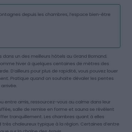
 montagnes depuis les chambres, l’espace bien-être
s dans un des meilleurs hôtels au Grand Bornand.
é comme hiver à quelques centaines de mètres des
de. D’ailleurs pour plus de rapidité, vous pouvez louer
ent. Pratique quand on souhaite dévaler les pentes
arrivée.
ou entre amis, ressourcez-vous au calme dans leur
uffée, salle de remise en forme et sauna se révèlent
ffer tranquillement. Les chambres quant à elles
rès chaleureux typique à la région. Certaines d’entre
e sur la chaîne des Aravis.