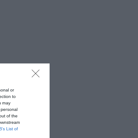
sonal or
ection to
ou may
 personal
out of the
 downstream
B’s List of