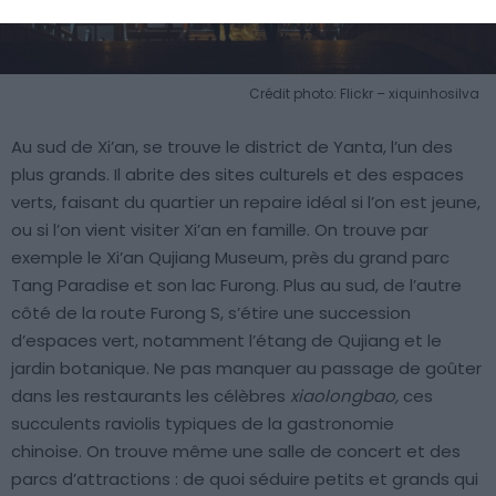
Crédit photo: Flickr – xiquinhosilva
Au sud de Xi’an, se trouve le district de Yanta, l’un des
plus grands. Il abrite des sites culturels et des espaces
verts, faisant du quartier un repaire idéal si l’on est jeune,
ou si l’on vient visiter Xi’an en famille. On trouve par
exemple le Xi’an Qujiang Museum, près du grand parc
Tang Paradise et son lac Furong. Plus au sud, de l’autre
côté de la route Furong S, s’étire une succession
d’espaces vert, notamment l’étang de Qujiang et le
jardin botanique. Ne pas manquer au passage de goûter
dans les restaurants les célèbres
xiaolongbao,
ces
succulents raviolis typiques de la gastronomie
chinoise. On trouve même une salle de concert et des
parcs d’attractions : de quoi séduire petits et grands qui