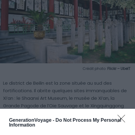
Crédit photo:
Flickr – UbeIT
Le district de Beilin est la zone située au sud des
fortifications. Il abrite quelques sites immanquables de
Xi’an : le Shaanxi Art Museum, le musée de Xi’an, la
Grande Pagode de l’Oie Sauvage et le Xingquinggong
Park, avec son énorme plan d’eau. Vous y trouverez des
GenerationVoyage -
Do Not Process My Personal
grandes enseignes occidentales de restauration et bien
Information
entendu, des hôtels où dormir. Beilin s’apparente à un