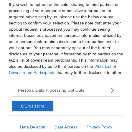
bon compromis pour loger à Xi’an : une zone centrale,
If you wish to opt-out of the sale, sharing to third parties, or
commerçante et au cœur d’une Chine moderne en
processing of your personal or sensitive information for
mutation constante.
targeted advertising by us, please use the below opt-out
section to confirm your selection. Please note that after your
opt-out request is processed you may continue seeing
interest-based ads based on personal information utilized by
Trouver un hôtel à Beilin
us or personal information disclosed to third parties prior to
your opt-out. You may separately opt-out of the further
Yanta
disclosure of your personal information by third parties on the
IAB’s list of downstream participants. This information may
also be disclosed by us to third parties on the
IAB’s List of
Downstream Participants
that may further disclose it to other
third parties.
Personal Data Processing Opt Outs
CONFIRM
Data Deletion
Data Access
Privacy Policy