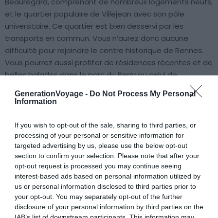
Beauregard, comprenant de nombreux logements neufs,
et le quartier populaire de Villejean avec son pôle
universitaire. Ce quartier est bien desservi par les
transports en commun. Vous n’aurez donc aucune
difficulté pour rejoindre le centre historique de Rennes.
Vous pourrez aussi profiter de résidences récentes et de
belles balades dans le parc du Berry ou celui de
Beauregard, rue Amélie Nemours.
GenerationVoyage -
Do Not Process My Personal
Information
Pour se loger à Rennes au coeur de Villejean Beauregard,
vous pouvez consulter l’offre de logements sur les
If you wish to opt-out of the sale, sharing to third parties, or
processing of your personal or sensitive information for
plateformes de locations. Des appartements et
targeted advertising by us, please use the below opt-out
maisons sont disponibles, pour tous les budgets. Vous
section to confirm your selection. Please note that after your
devriez donc aisément trouver votre bonheur.
opt-out request is processed you may continue seeing
interest-based ads based on personal information utilized by
us or personal information disclosed to third parties prior to
Trouver un hôtel à Villejean Beauregard
your opt-out. You may separately opt-out of the further
disclosure of your personal information by third parties on the
Trouver un Airbnb à Villejean Beauregard
IAB’s list of downstream participants. This information may