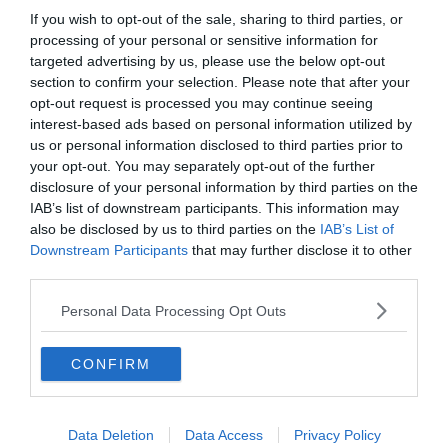
If you wish to opt-out of the sale, sharing to third parties, or
processing of your personal or sensitive information for
targeted advertising by us, please use the below opt-out
Trouver un hôtel à Maboneng
section to confirm your selection. Please note that after your
Trouver un Airbnb à Maboneng
opt-out request is processed you may continue seeing
interest-based ads based on personal information utilized by
us or personal information disclosed to third parties prior to
your opt-out. You may separately opt-out of the further
Maboneng est
le quartier artistique et créatif
de
disclosure of your personal information by third parties on the
Johannesburg. Ses rues, comme
Fox Street
, sont ornées
IAB’s list of downstream participants. This information may
de street art saisissant, offrant un cadre urbain unique.
also be disclosed by us to third parties on the
IAB’s List of
Visiter
Arts on Main
ou flâner au
Market on Main
le
Downstream Participants
that may further disclose it to other
dimanche, c’est plonger dans l’ambiance de cet endroit,
third parties.
l’un des meilleurs quartiers où loger
. Vous y trouverez des
Personal Data Processing Opt Outs
galeries d’art et des marchés branchés qui raviront les
amateurs de culture alternative.
CONFIRM
Pour
dormir à Johannesburg
,
Maboneng
est idéal pour
les
voyageurs jeunes et aventuriers
. Goûtez la cuisine
Data Deletion
Data Access
Privacy Policy