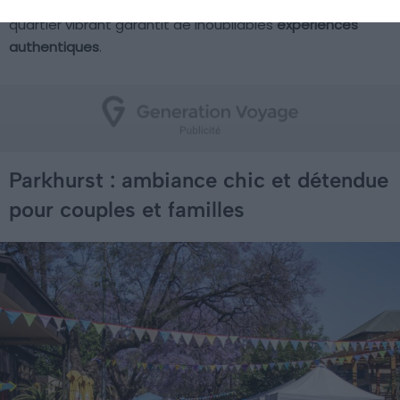
chez Soul Souvlaki ou Pata Pata sur
Main Street
. Ce
quartier vibrant garantit de inoubliables
expériences
authentiques
.
Parkhurst : ambiance chic et détendue
pour couples et familles