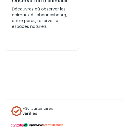
Observation d'animaux
Découvrez où observer les
animaux à Johannesbourg,
entre parcs, réserves et
espaces naturels
accessibles. Comparez les
lieux, consultez les offres de
visites et réservez des billets
pour organiser une sortie
centrée sur la faune locale.
+30 partenaires
vérifiés
...