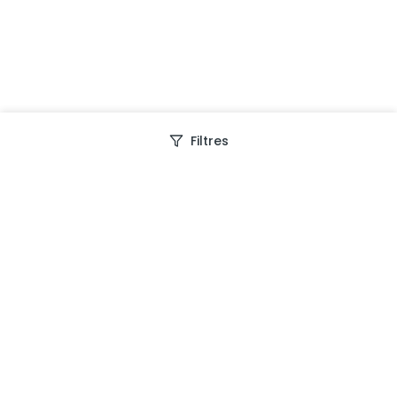
Filtres
Depuis 2013, Generation Voyage vous fait découvrir
des expériences mémorables et vous guide pour les
vivre pleinement.