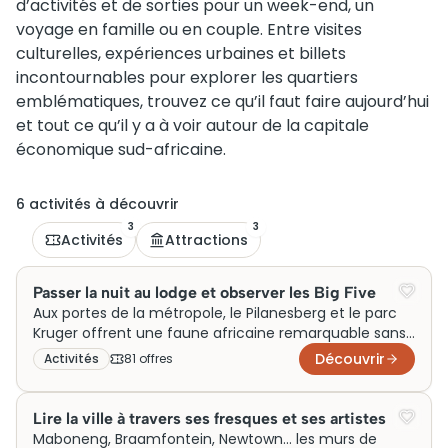
d’activités et de sorties pour un week-end, un
voyage en famille ou en couple. Entre visites
culturelles, expériences urbaines et billets
incontournables pour explorer les quartiers
emblématiques, trouvez ce qu’il faut faire aujourd’hui
et tout ce qu’il y a à voir autour de la capitale
économique sud-africaine.
6
activité
s
à découvrir
3
3
Activités
Attractions
Passer la nuit au lodge et observer les Big Five
Aux portes de la métropole, le Pilanesberg et le parc
Kruger offrent une faune africaine remarquable sans
quitter la région de Johannesburg. Rhinocéros,
Découvrir
Activités
81
offre
s
éléphants et léopards évoluent dans des réserves
préservées, accessibles en quelques heures de route.
Les safaris au départ de Joburg conviennent autant
Lire la ville à travers ses fresques et ses artistes
aux familles qu’aux photographes naturalistes, avec
Maboneng, Braamfontein, Newtown… les murs de