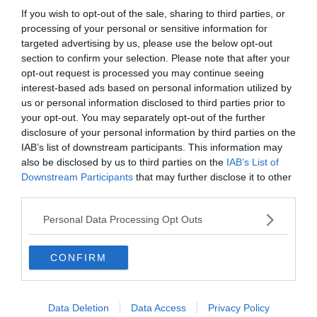
If you wish to opt-out of the sale, sharing to third parties, or
processing of your personal or sensitive information for
targeted advertising by us, please use the below opt-out
section to confirm your selection. Please note that after your
opt-out request is processed you may continue seeing
interest-based ads based on personal information utilized by
us or personal information disclosed to third parties prior to
your opt-out. You may separately opt-out of the further
disclosure of your personal information by third parties on the
IAB’s list of downstream participants. This information may
also be disclosed by us to third parties on the
IAB’s List of
Downstream Participants
that may further disclose it to other
third parties.
Crédit photo : Shutterstock – xbrchx
Personal Data Processing Opt Outs
Votre itinéraire est bouclé ? Alors vous n’avez plus qu’à
louer une voiture à Zagreb pour vous lancer dans vos
CONFIRM
découvertes. Pour trouver le meilleur rapport qualité/prix,
nous vous recommandons d’utiliser un comparateur de
prix comme Rentalcars. Ce dernier regroupe toutes les
Data Deletion
Data Access
Privacy Policy