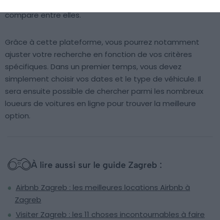
entreprises de location de voitures à Zagreb et les
compare entre elles.
Grâce à cette plateforme, vous pourrez notamment
ajuster votre recherche en fonction de vos critères
spécifiques. Dans un premier temps, vous devez
simplement choisir vos dates et le type de véhicule. Il
sera ensuite possible de chercher parmi les nombreux
loueurs de voitures en ligne pour trouver la meilleure
option.
À lire aussi sur le guide Zagreb :
Airbnb Zagreb : les meilleures locations Airbnb à
Zagreb
Visiter Zagreb : les 11 choses incontournables à faire