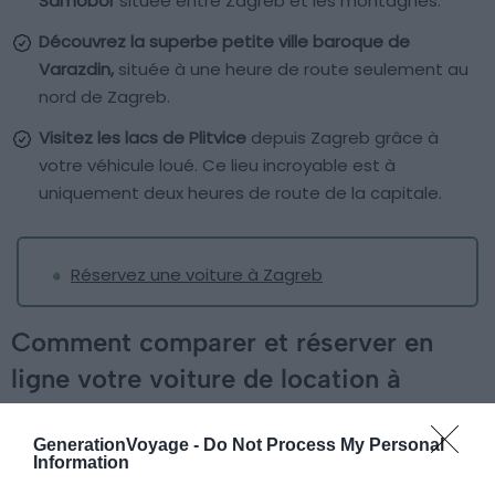
Samobor
située entre Zagreb et les montagnes.
Découvrez la superbe petite ville baroque de
Varazdin,
située à une heure de route seulement au
nord de Zagreb.
Visitez les lacs de Plitvice
depuis Zagreb grâce à
votre véhicule loué. Ce lieu incroyable est à
uniquement deux heures de route de la capitale.
Réservez une voiture à Zagreb
Comment comparer et réserver en
ligne votre voiture de location à
Zagreb ?
GenerationVoyage -
Do Not Process My Personal
Information